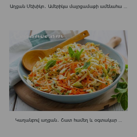
Աղցան Մեխիկո․ Ամերիկա մայրցամաքի ամենահա ...
Կաղանբով աղցան․ Շատ համեղ և օգտակար ...