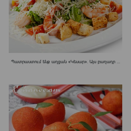
Պատրաստում ենք աղցան «Կեսար». Այս բաղադր ...