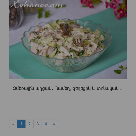
Ձմեռային աղցան․ Համեղ, գեղեցիկ և տոնական ...
«
1
2
3
4
»