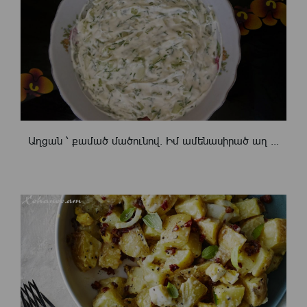
Աղցան ՝ քամած մածունով. Իմ ամենասիրած աղ ...