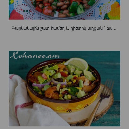
Գարնանային շատ համեղ և դիետիկ աղցան ՝ բա ...