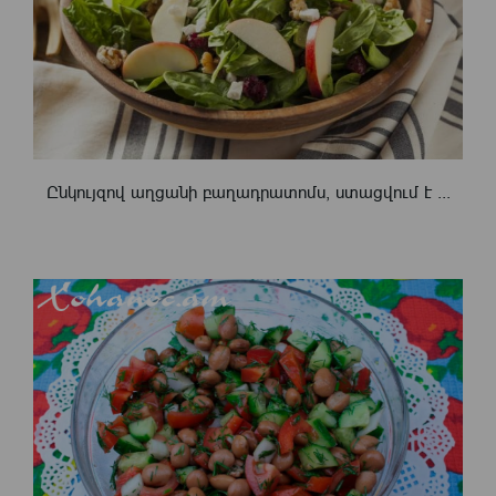
Ընկույզով աղցանի բաղադրատոմս, ստացվում է ...