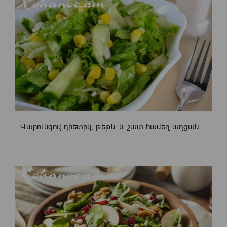
Վարունգով դիետիկ, թեթև և շատ համեղ աղցան ...