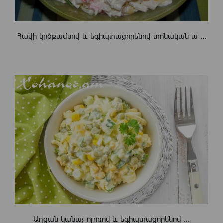
Հավի կրծքամսով և եգիպտացորենով տոնական ա ...
Աղցան կանաչ ոլոռով և եգիպտացորենով ...