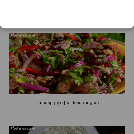
Հատուկ Ամանորյա սեղանի համար եգիպտացորեն ...
Կարմիր լոբով և մսով աղցան