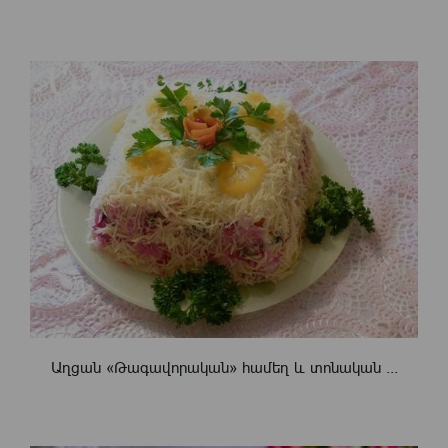
Աղցան «Թագավորական» hամեղ և տոնական ...