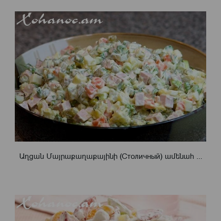
Աղցան Մայրաքաղաքայինի (Столичный) ամենահ ...