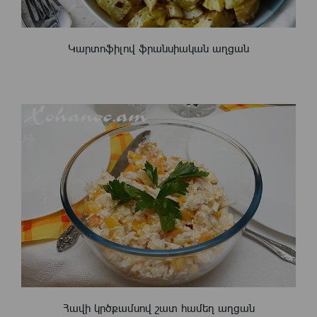
Կարտոֆիլով ֆրանսիական աղցան
Հավի կրծքամսով շատ համեղ աղցան