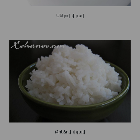
Սնկով փլավ
Բրնձով փլավ