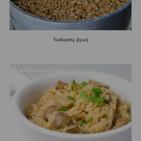
Հաճարով փլավ