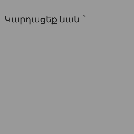
Կարդացեք նաև ՝