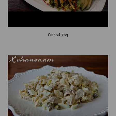
Ուտեմ քեզ