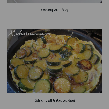
Սոխով ձվածեղ
Ձվով դդմիկ (կաբաշկա)