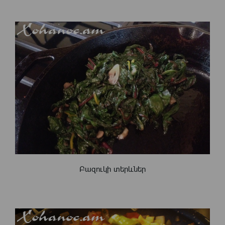
Բազուկի տերևներ