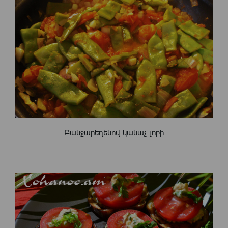
Բանջարեղենով կանաչ լոբի