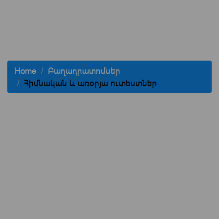
Home
Բաղադրատոմսեր
Հիմնական և առօրյա ուտեստներ