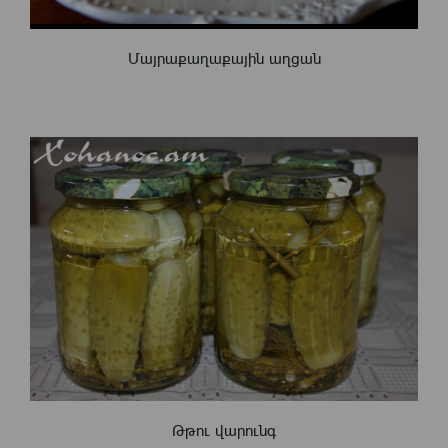
Մայրաքաղաքային աղցան
Թթու վարունգ