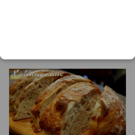
Խաշլամա