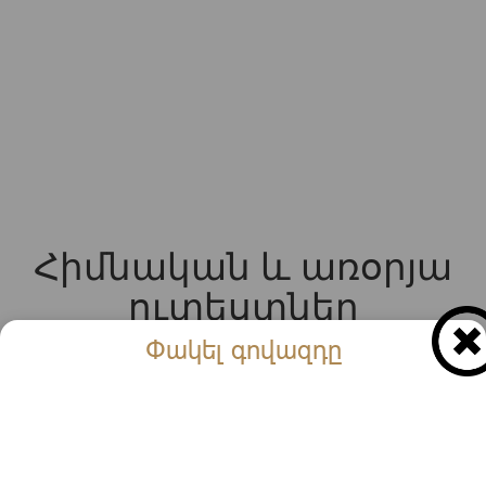
Հիմնական և առօրյա
ուտեստներ
Փակել գովազդը