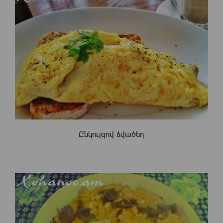
Ընկույզով ձվածեղ