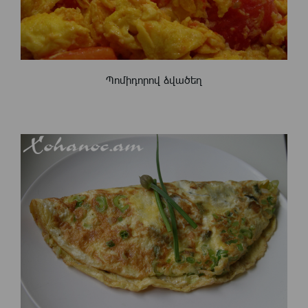
Պոմիդորով ձվածեղ