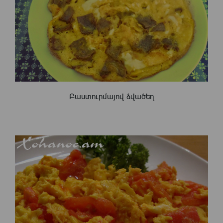
Բաստուրմայով ձվածեղ