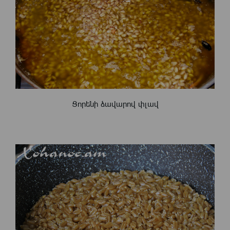
Ցորենի ձավարով փլավ