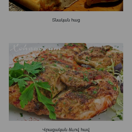
Տնական հաց
Վրացական ձևով հավ