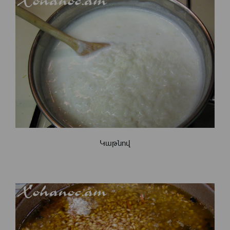
Կաթնով