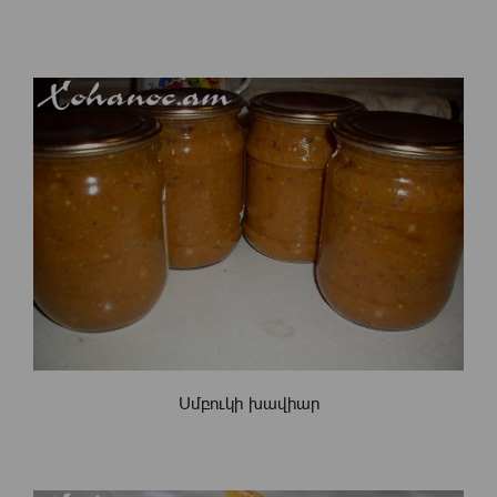
Սմբուկի խավիար