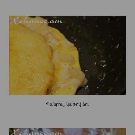
Պանրով, կաթով ձու