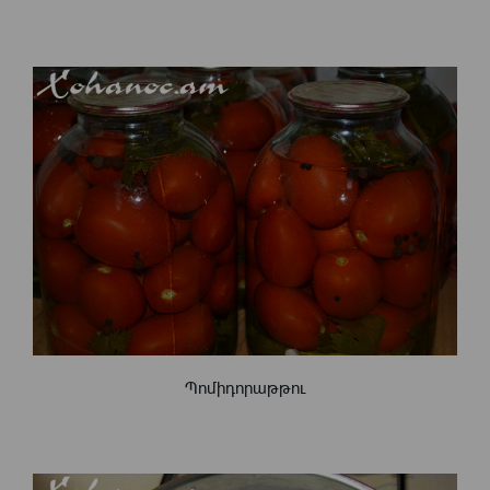
Պոմիդորաթթու