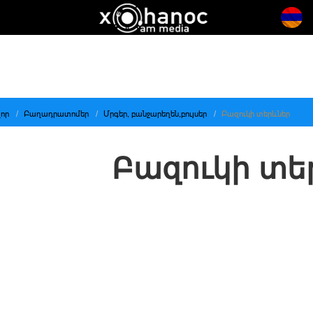
որ
Բաղադրատոմեր
Մրգեր, բանջարեղեն,բույսեր
Բազուկի տերևներ
Բազուկի տե