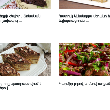
Նեգրի Ժպիտ․ Տոնական
Հատուկ Ամանորյա սեղանի 
լավագույ ...
եգիպտացորեն ...
, որը պատրաստվում է
Կարմիր լոբով և մսով աղցա
րով ...