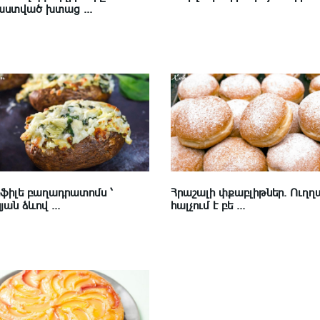
ստված խտաց ...
Հրաշալի փքաբլիթներ. Ուղղ
ֆիլե բաղադրատոմս ՝
հալչում է բե ...
ան ձևով ...