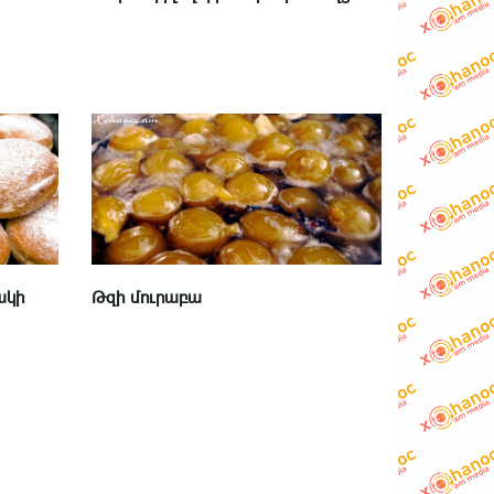
ակի
Թզի մուրաբա