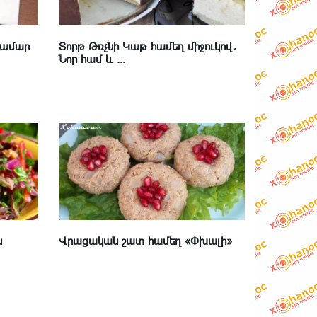
համար
Տորթ Թռչնի Կաթ համեղ միջուկով․
Նոր համ և ...
ն
Վրացական շատ համեղ «Փխալի»