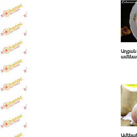
Աղցան 
ամենաս
Ամենահ