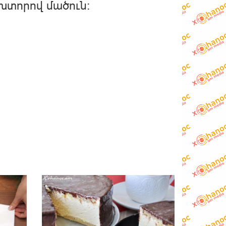
խտորով մածուն: