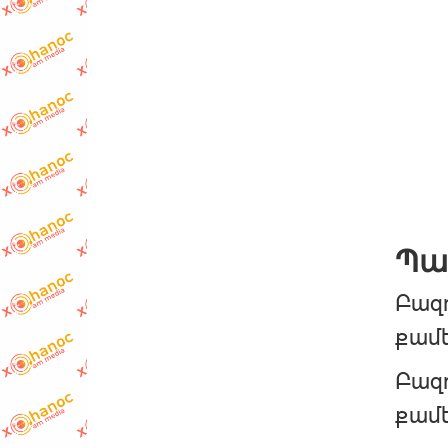
Պա
Բազո
քամե
Բազո
քամե