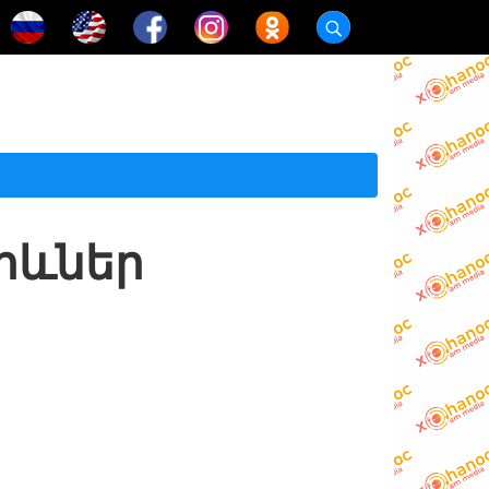
րևներ