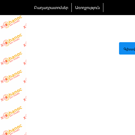
Բաղադրատոմսեր
Առողջություն
Գլխավ