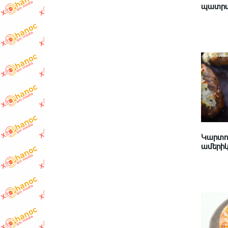
պատրա
Կարտո
ամերիկյ