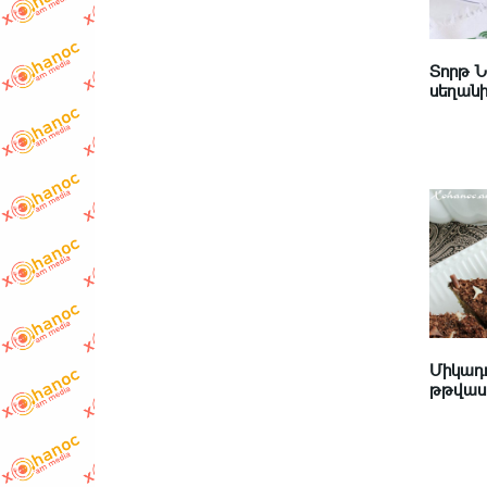
Տորթ 
սեղանի 
Միկադո
թթվասե