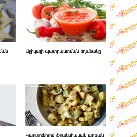
ման
Աջիկայի պատրաստման եղանակը
Կարտոֆիլով ֆրանսիական աղցան