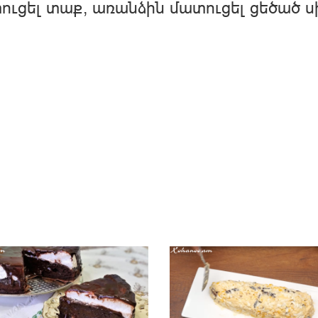
ւցել տաք, առանձին մատուցել ցեծած ս