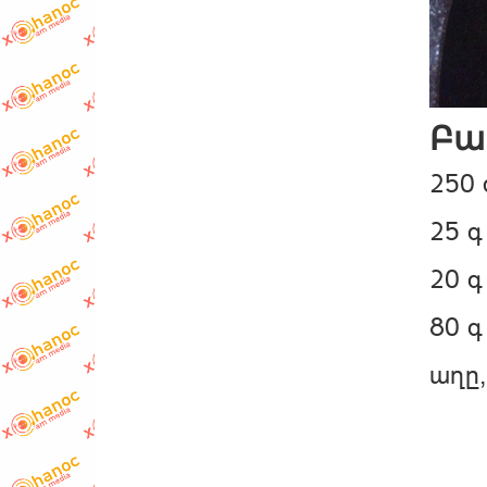
Բա
250 
25 գ
20 գ
80 գ
աղը,