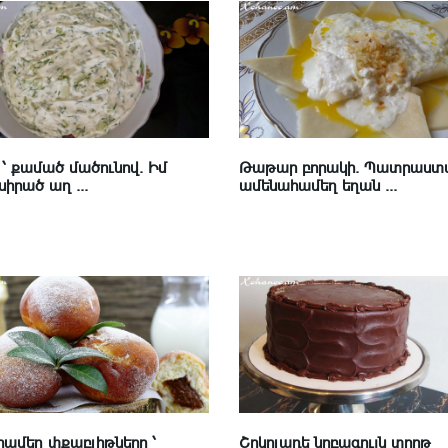
՝ քամած մածունով. Իմ
Թաթար բորակի. Պատրաստ
իրած աղ ...
ամենահամեղ եղան ...
ամեղ փքաբլիթները ՝
Շոկոլադե նրբագույն տորթ