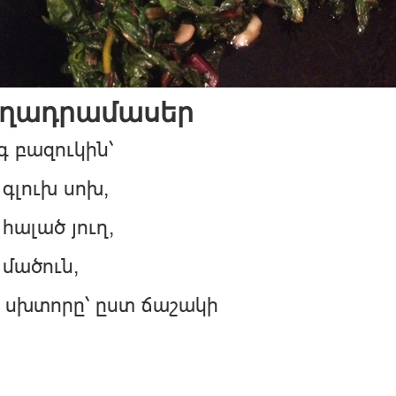
ղադրամասեր
գ բազուկին՝
Փակել գովազդը
 գլուխ սոխ,
 հալած յուղ,
 մածուն,
 սխտորը՝ ըստ ճաշակի