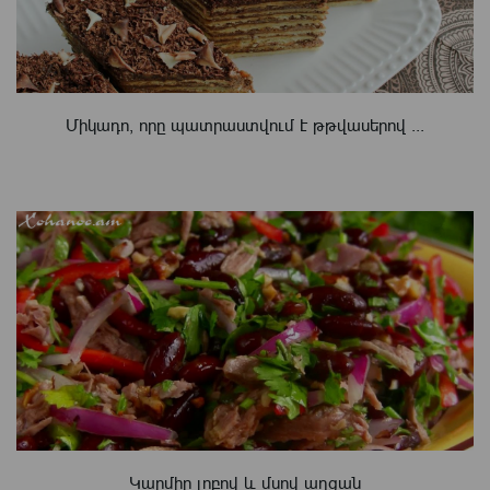
Միկադո, որը պատրաստվում է թթվասերով ...
Կարմիր լոբով և մսով աղցան