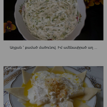
Աղցան ՝ քամած մածունով. Իմ ամենասիրած աղ ...