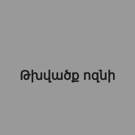
Թխվածք ոզնի