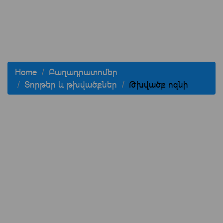
Home
Բաղադրատոմեր
Տորթեր և թխվածքներ
Թխվածք ոզնի