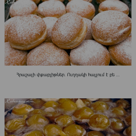
Հրաշալի փքաբլիթներ. Ուղղակի հալչում է բե ...