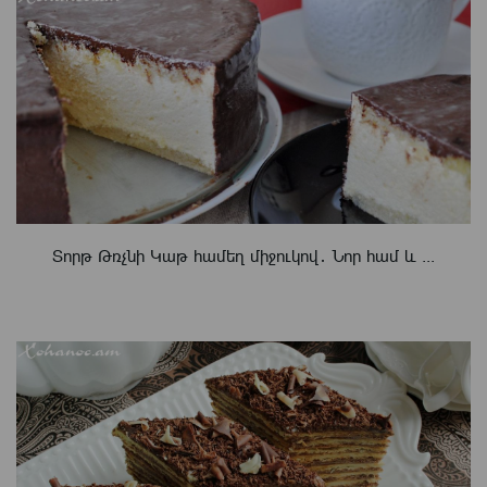
Տորթ Թռչնի Կաթ համեղ միջուկով․ Նոր համ և ...