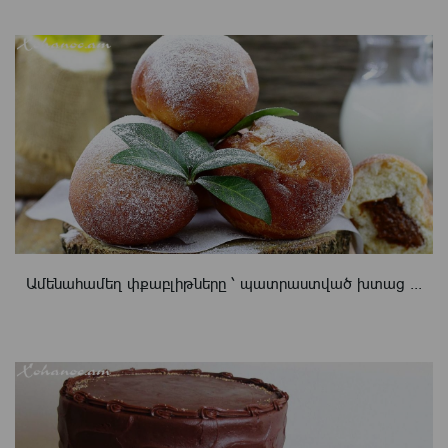
Ամենահամեղ փքաբլիթները ՝ պատրաստված խտաց ...