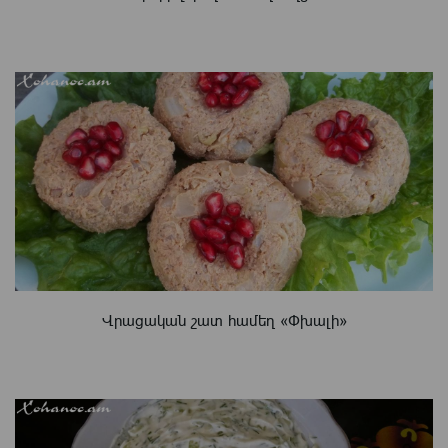
Վրացական շատ համեղ «Փխալի»