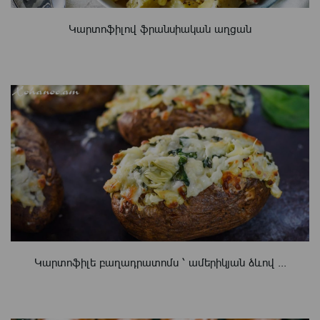
Կարտոֆիլով ֆրանսիական աղցան
Կարտոֆիլե բաղադրատոմս ՝ ամերիկյան ձևով ...