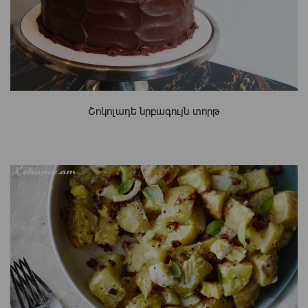
Շոկոլադե նրբագույն տորթ