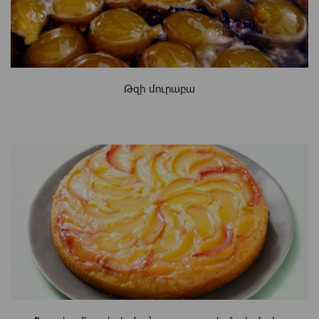
Թզի մուրաբա