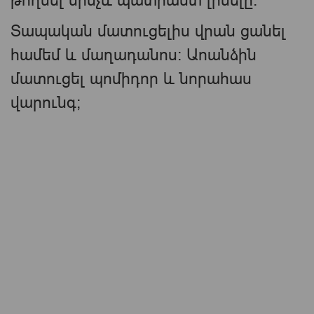
թողնել մինչև պատրաստ լինելը:
Տապական մատուցելիս վրան ցանել
համեմ և մաղադանոս։ Աոանձին
մատուցել պոմիդոր և նորահաս
վարունգ;