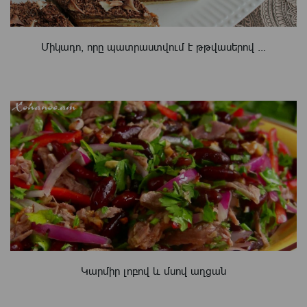
Միկադո, որը պատրաստվում է թթվասերով ...
Կարմիր լոբով և մսով աղցան