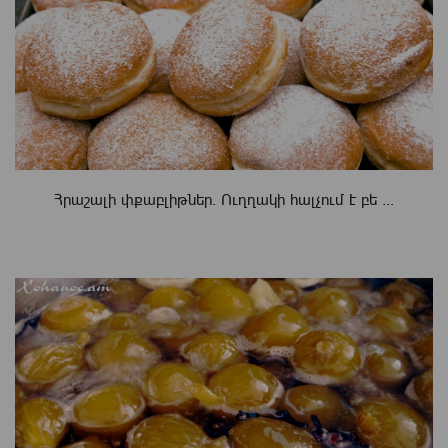
Հրաշալի փքաբլիթներ. Ուղղակի հալչում է բե ...