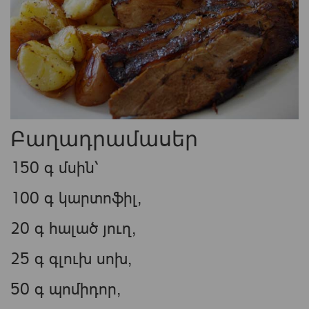
Բաղադրամասեր
150 գ մսին՝
100 գ կարտոֆիլ,
20 գ հալած յուղ,
25 գ գլուխ սոխ,
50 գ պոմիդոր,