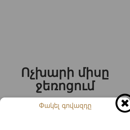
Ոչխարի միսը
ջեռոցում
Փակել գովազդը