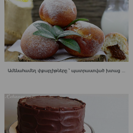
Ամենահամեղ փքաբլիթները ՝ պատրաստված խտաց ...