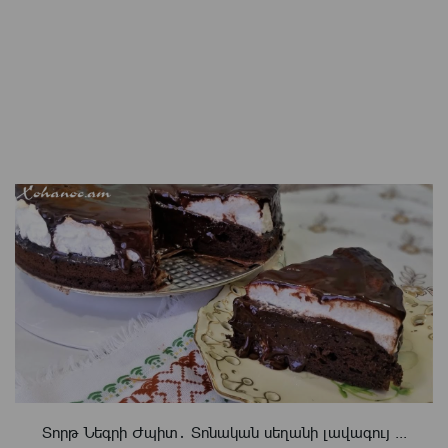
Տորթ Նեգրի Ժպիտ․ Տոնական սեղանի լավագույ ...