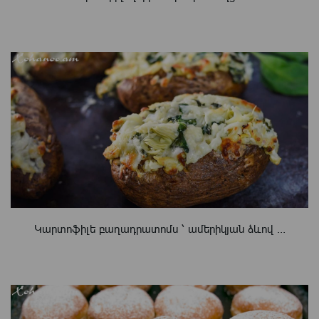
Կարտոֆիլե բաղադրատոմս ՝ ամերիկյան ձևով ...