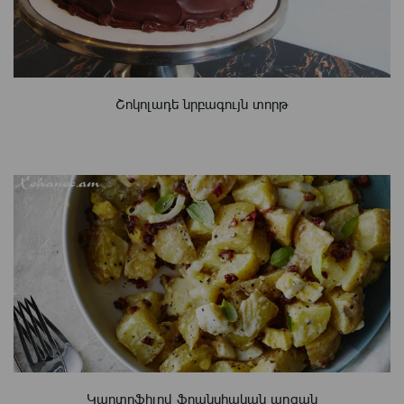
Շոկոլադե նրբագույն տորթ
Կարտոֆիլով ֆրանսիական աղցան