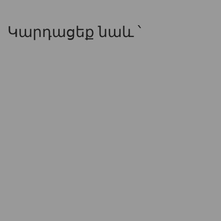
Կարդացեք նաև ՝