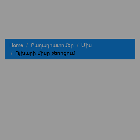
Home
Բաղադրատոմեր
Միս
Ոչխարի միսը ջեռոցում