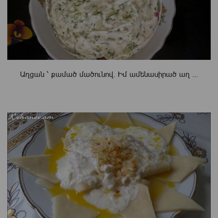
Աղցան ՝ քամած մածունով. Իմ ամենասիրած աղ ...