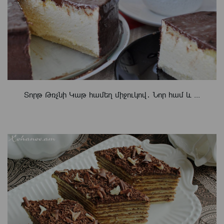
Տորթ Թռչնի Կաթ համեղ միջուկով․ Նոր համ և ...