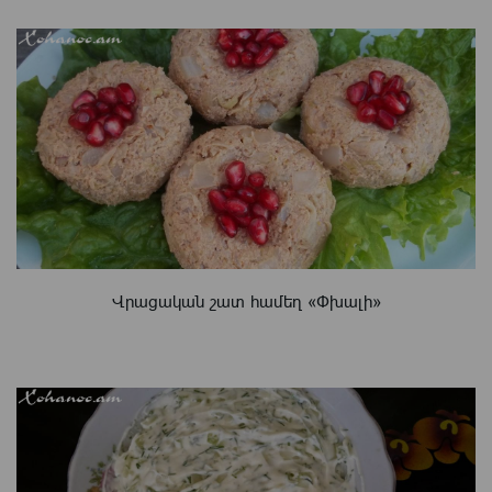
Վրացական շատ համեղ «Փխալի»