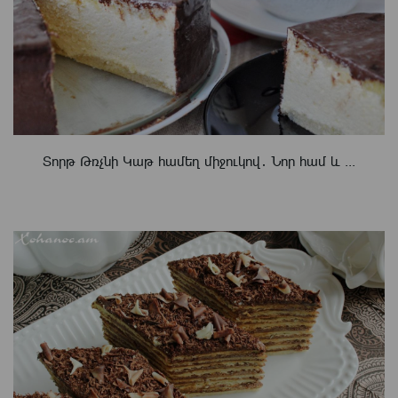
Տորթ Թռչնի Կաթ համեղ միջուկով․ Նոր համ և ...