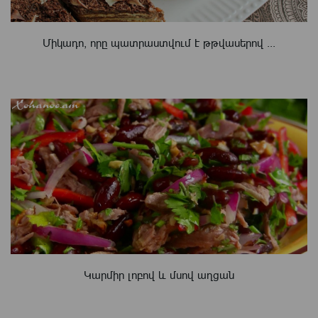
Միկադո, որը պատրաստվում է թթվասերով ...
Կարմիր լոբով և մսով աղցան