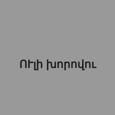
ՈՒլի խորովու