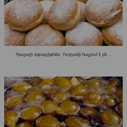
Հրաշալի փքաբլիթներ. Ուղղակի հալչում է բե ...