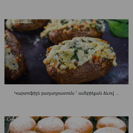
Կարտոֆիլե բաղադրատոմս ՝ ամերիկյան ձևով ...