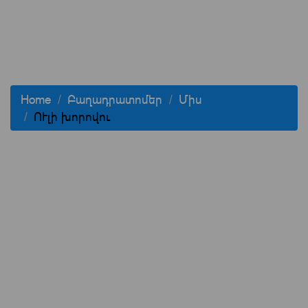
Home
Բաղադրատոմեր
Միս
ՈՒլի խորովու