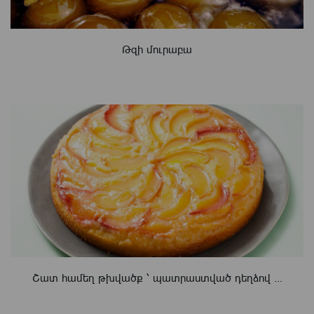
Թզի մուրաբա
Շատ համեղ թխվածք ՝ պատրաստված դեղձով ...