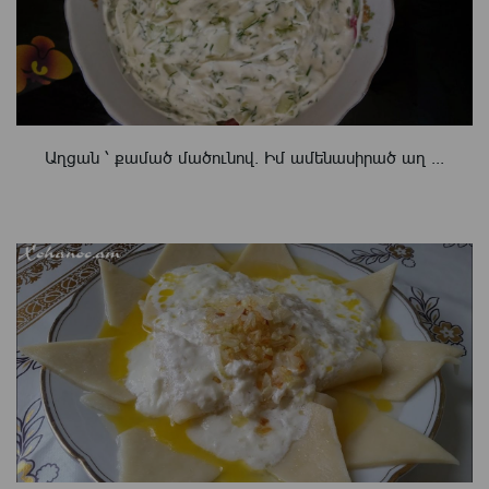
Աղցան ՝ քամած մածունով. Իմ ամենասիրած աղ ...