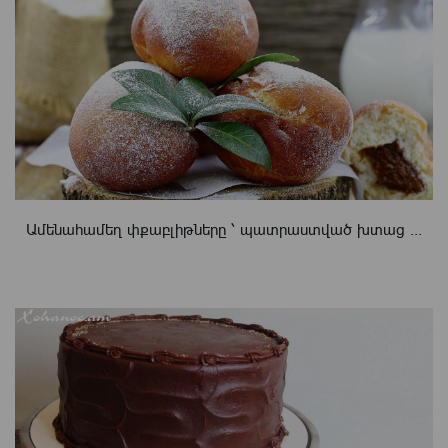
Ամենահամեղ փքաբլիթները ՝ պատրաստված խտաց ...