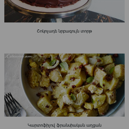
Շոկոլադե նրբագույն տորթ
Կարտոֆիլով ֆրանսիական աղցան