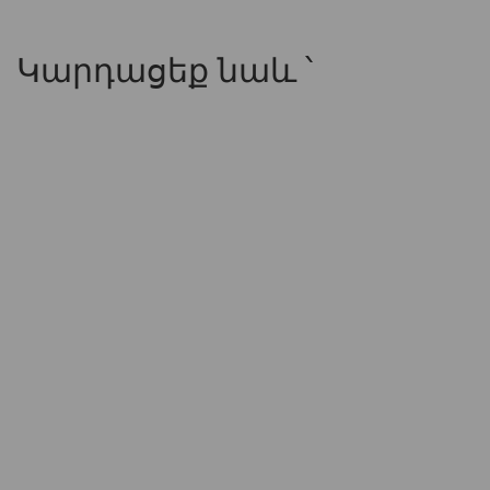
Կարդացեք նաև ՝