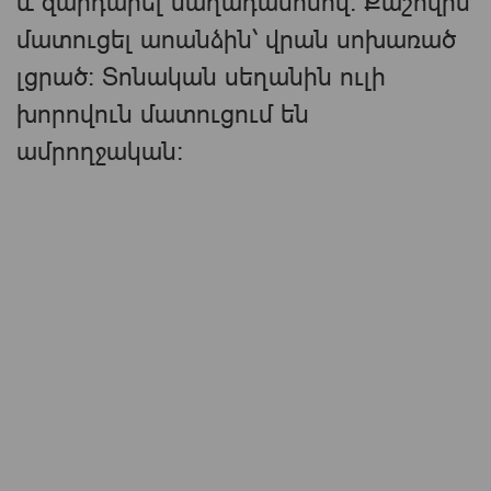
և զարդարել մաղադանոսով: Քաշովին
մատուցել աոանձին՝ վրան սոխառած
լցրած: Տոնական սեղանին ուլի
խորովուն մատուցում են
ամրողջական։