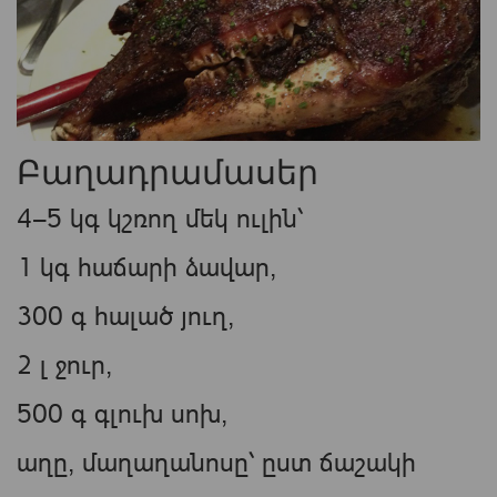
Բաղադրամասեր
4—5 կգ կշռող մեկ ուլին՝
1 կգ հաճարի ձավար,
300 գ հալած յուղ,
2 լ ջուր,
500 գ գլուխ սոխ,
աղը, մաղաղանոսը՝ ըստ ճաշակի