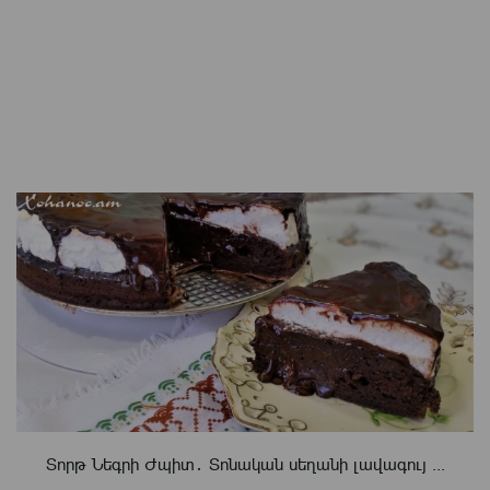
Տորթ Նեգրի Ժպիտ․ Տոնական սեղանի լավագույ ...