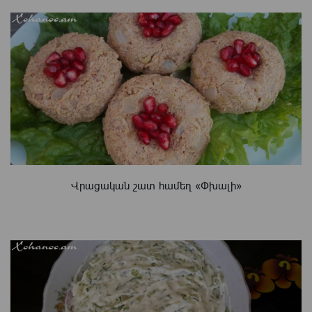
Վրացական շատ համեղ «Փխալի»