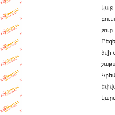
կաթ 
բուսա
ջուր 
Բեզե
ձվի 
շաքա
Կրեմ
եփվ
կարա