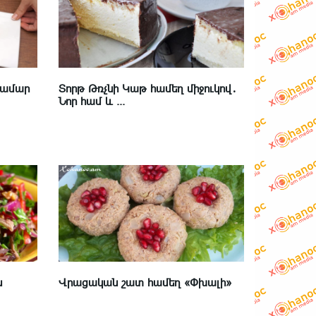
համար
Տորթ Թռչնի Կաթ համեղ միջուկով․
Նոր համ և ...
ն
Վրացական շատ համեղ «Փխալի»