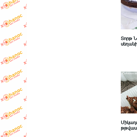
Տորթ 
սեղանի 
Միկադո
թթվասե