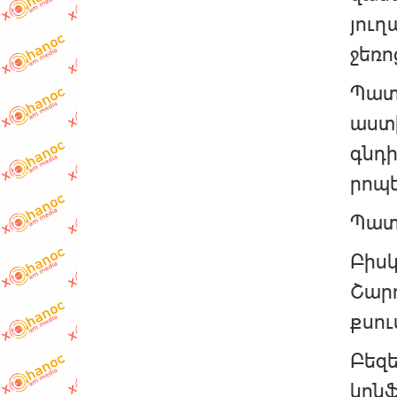
յու
ջեռո
Պատր
աստ
գնդի
րոպե
Պատր
Բիսկ
Շարո
քսու
Բեզե
կոնֆ