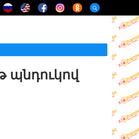
թ պնդուկով