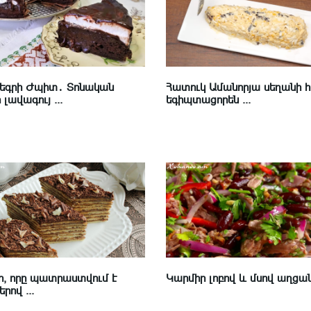
Նեգրի Ժպիտ․ Տոնական
Հատուկ Ամանորյա սեղանի 
լավագույ ...
եգիպտացորեն ...
, որը պատրաստվում է
Կարմիր լոբով և մսով աղցա
րով ...