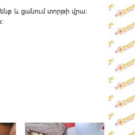
 ենք և ցանում տորթի վրա։
։