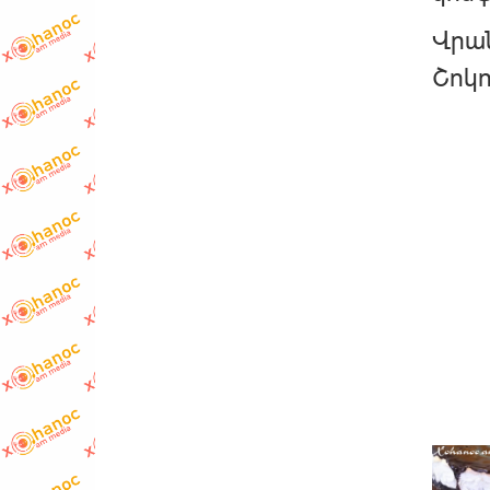
Վրան
Շոկո