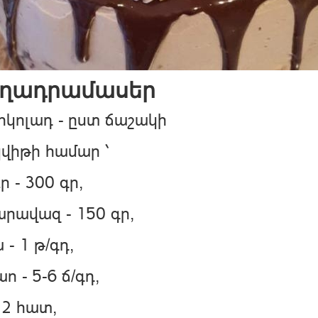
ղադրամասեր
ոկոլադ - ըստ ճաշակի
վիթի համար ՝
ր - 300 գր,
րավազ - 150 գր,
 - 1 թ/գդ,
Փակել գովազդը
ո - 5-6 ճ/գդ,
- 2 հատ,