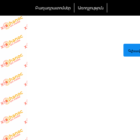
Բաղադրատոմսեր
Առողջություն
Գլխավ