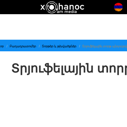
որ
Բաղադրատոմեր
Տորթեր և թխվածքներ
Տրյուֆելային տորթ պնդուկով
Տրյուֆելային տոր