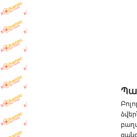
Պա
Բոլո
ձվեր
բաղա
զանգ