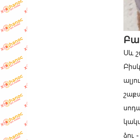
Բա
Սև շ
Բիսկ
ալյու
շաքա
սոդա
կակա
ձու 