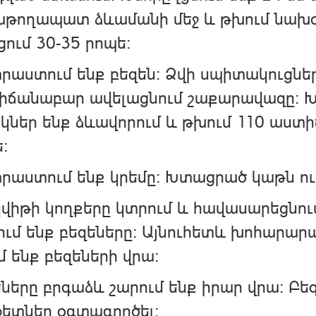
ղաթողապատ ձևամանի մեջ և թխում նախ
ցում 30-35 րոպե։
աստում ենք բեզեն։ Ձվի սպիտակուցներ
իճանաբար ավելացնում շաքարավազը։ 
կներ ենք ձևավորում և թխում 110 աստ
։
աստում ենք կրեմը։ Խտացրած կաթն ու 
վիթի կողքերը կտրում և հավասարեցնում 
ւմ ենք բեզեները։ Այնուհետև խոհարար
մ ենք բեզեների վրա։
ները բրգաձև շարում ենք իրար վրա։ Բ
ետներ օգտագործել։