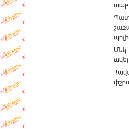
տաքա
Պատր
շաքա
պոլի
Մեկ 
ավել
Հավա
փշրա