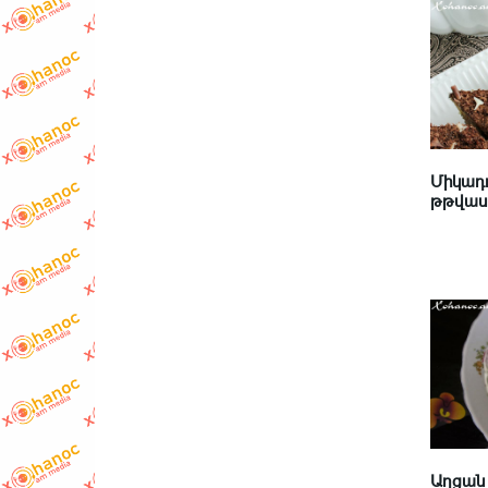
Միկադո
թթվասե
Աղցան 