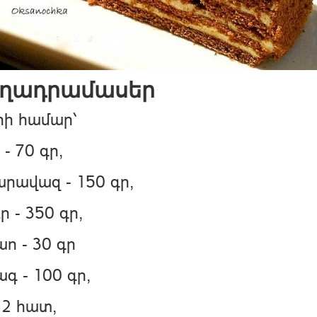
ղադրամասեր
րի համար՝
 - 70 գր,
րավազ - 150 գր,
ր - 350 գր,
ո - 30 գր
Փակել գովազդը
գ - 100 գր,
- 2 հատ,