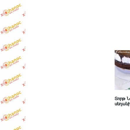
Տորթ 
սեղանի 