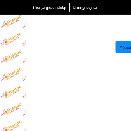
Բաղադրատոմսեր
Առողջություն
Գլխավ