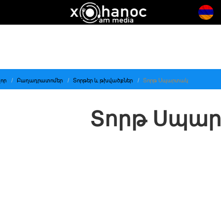
որ
Բաղադրատոմեր
Տորթեր և թխվածքներ
Տորթ Սպարտակ
Տորթ Սպա