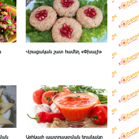
ն
Վրացական շատ համեղ «Փխալի»
ման
Աջիկայի պատրաստման եղանակը