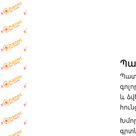
Պա
Պատր
գոլո
և ձվ
հուն
Խմոր
գրտն