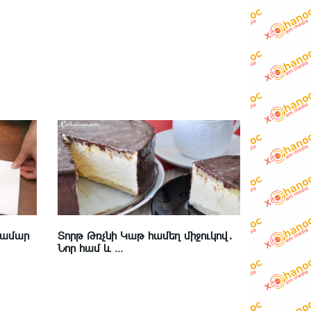
համար
Տորթ Թռչնի Կաթ համեղ միջուկով․
Նոր համ և ...