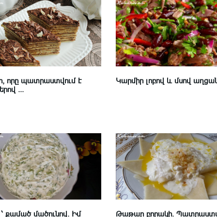
, որը պատրաստվում է
Կարմիր լոբով և մսով աղցա
րով ...
՝ քամած մածունով. Իմ
Թաթար բորակի. Պատրաստ