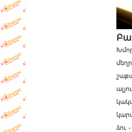
Բա
Խմո
մեղր
շաքա
ալյու
կակա
կարա
ձու 