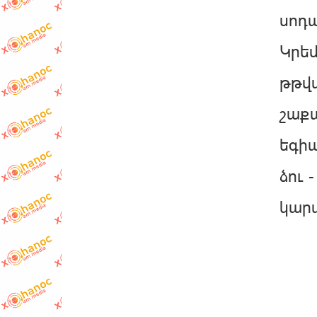
սոդա
Կրեմ
թթվա
շաքա
եգիպ
ձու 
կարա