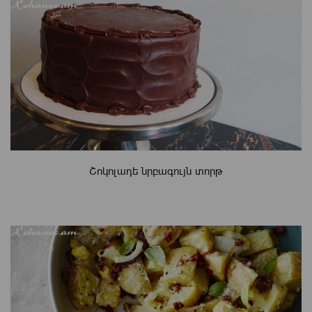
Շոկոլադե նրբագույն տորթ