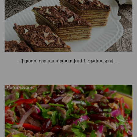
Միկադո, որը պատրաստվում է թթվասերով ...