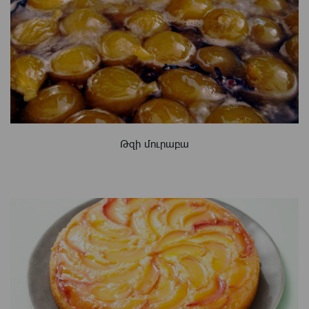
Թզի մուրաբա