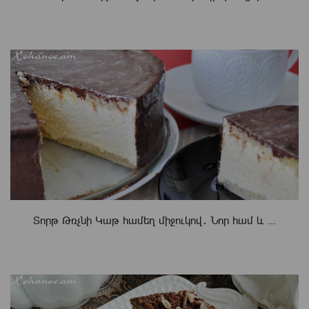
Տորթ Թռչնի Կաթ համեղ միջուկով․ Նոր համ և ...