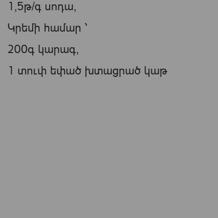
1,5թ/գ սոդա,
Կրեմի համար ՝
200գ կարագ,
1 տուփ եփած խտացրած կաթ