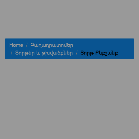
Home
Բաղադրատոմեր
Տորթեր և թխվածքներ
Տորթ Քնքշանք