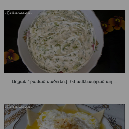
Աղցան ՝ քամած մածունով. Իմ ամենասիրած աղ ...