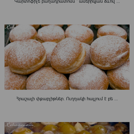
Կարտոֆիլե բաղադրատոմս ՝ ամերիկյան ձևով ...
Հրաշալի փքաբլիթներ. Ուղղակի հալչում է բե ...