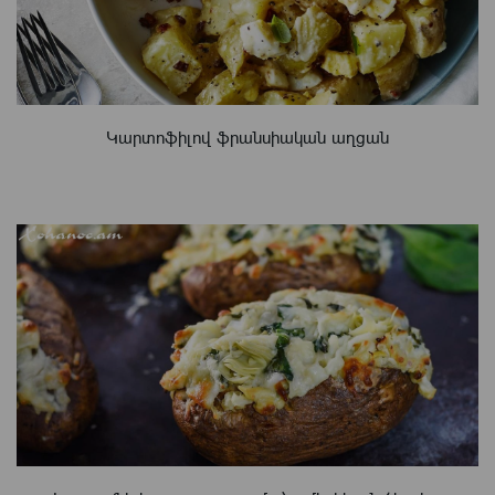
Կարտոֆիլով ֆրանսիական աղցան