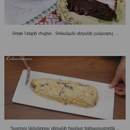
Տորթ Նեգրի Ժպիտ․ Տոնական սեղանի լավագույ ...
Հատուկ Ամանորյա սեղանի համար եգիպտացորեն ...