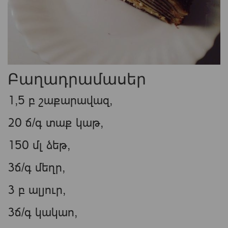
Բաղադրամասեր
1,5 բ շաքարավազ,
20 ճ/գ տաք կաթ,
150 մլ ձեթ,
3ճ/գ մեղր,
3 բ ալյուր,
3ճ/գ կակաո,