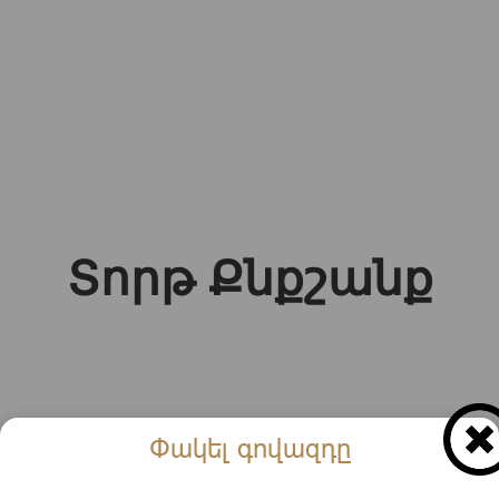
Տորթ Քնքշանք
Փակել գովազդը