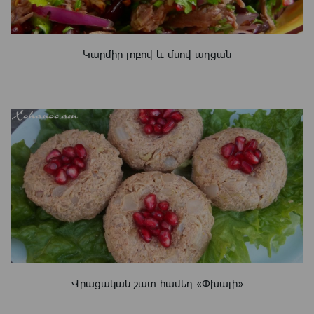
Կարմիր լոբով և մսով աղցան
Վրացական շատ համեղ «Փխալի»