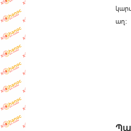
կարմ
աղ:
Պա