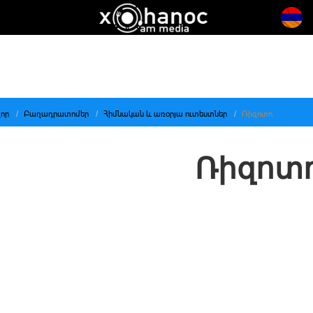
որ
Բաղադրատոմեր
Հիմնական և առօրյա ուտեստներ
Ռիզոտո
Ռիզոտ