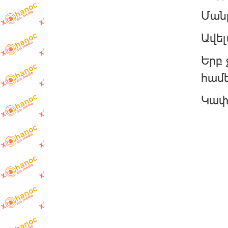
Մանր
Ավել
Երբ 
համե
Կափա