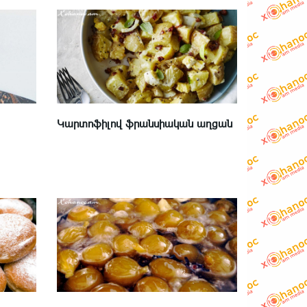
Կարտոֆիլով ֆրանսիական աղցան