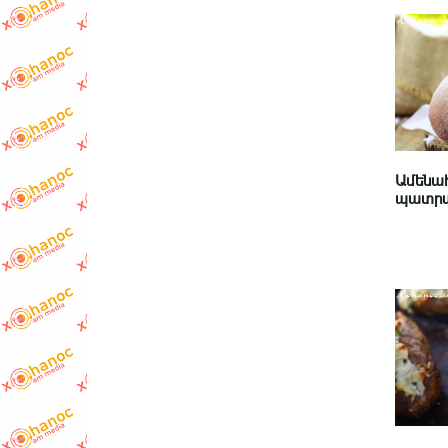
Ամենահ
պատրա