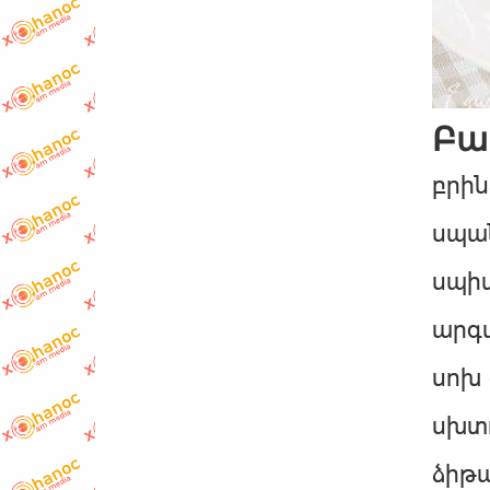
Բա
բրին
սպա
սպիտ
արգ
սոխ 
սխտո
ձիթա