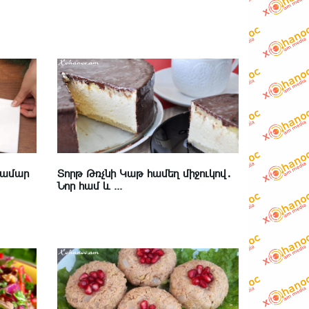
համար
Տորթ Թռչնի Կաթ համեղ միջուկով․
Նոր համ և ...