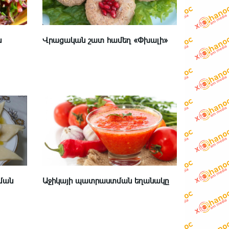
ն
Վրացական շատ համեղ «Փխալի»
ման
Աջիկայի պատրաստման եղանակը