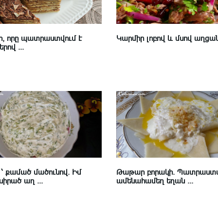
, որը պատրաստվում է
Կարմիր լոբով և մսով աղցա
րով ...
՝ քամած մածունով. Իմ
Թաթար բորակի. Պատրաստ
իրած աղ ...
ամենահամեղ եղան ...