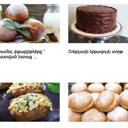
ամեղ փքաբլիթները ՝
Շոկոլադե նրբագույն տորթ
ստված խտաց ...