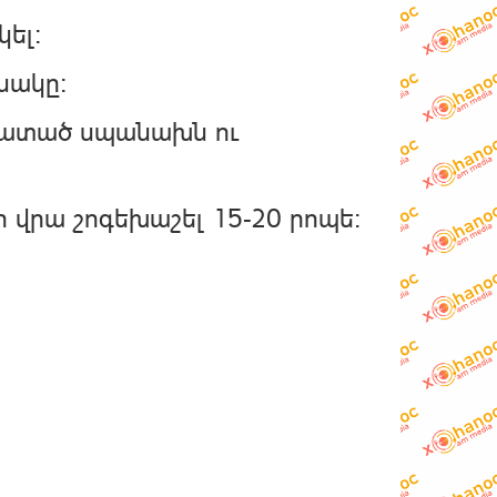
ել:
նակը:
տրատած սպանախն ու
 վրա շոգեխաշել 15-20 րոպե: