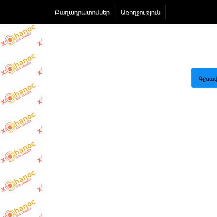
Բաղադրատոմսեր
Առողջություն
Գլխավ