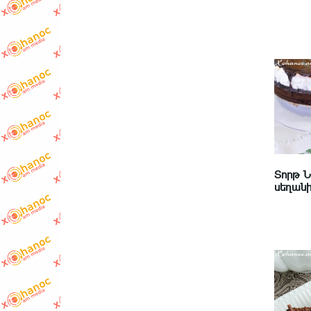
Տորթ 
սեղանի 