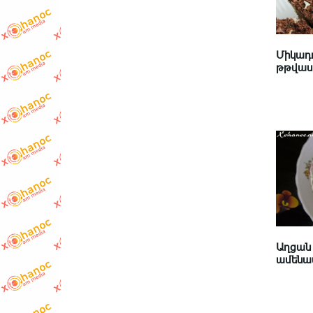
Միկադո
թթվասե
Աղցան 
ամենաս