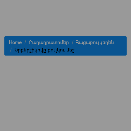
Home
Բաղադրատոմեր
Հացաբուլկեղեն
Նրբերշիկովը բուլկու մեջ