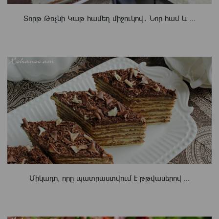
Տորթ Թռչնի Կաթ համեղ միջուկով․ Նոր համ և ...
Միկադո, որը պատրաստվում է թթվասերով ...