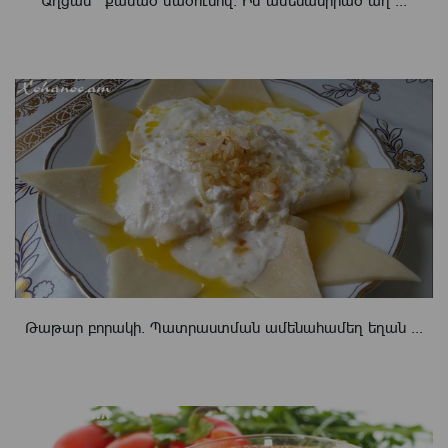
Աղցան ՝ քամած մածունով. Իմ ամենասիրած աղ ...
Թաթար բորակի. Պատրաստման ամենահամեղ եղան ...