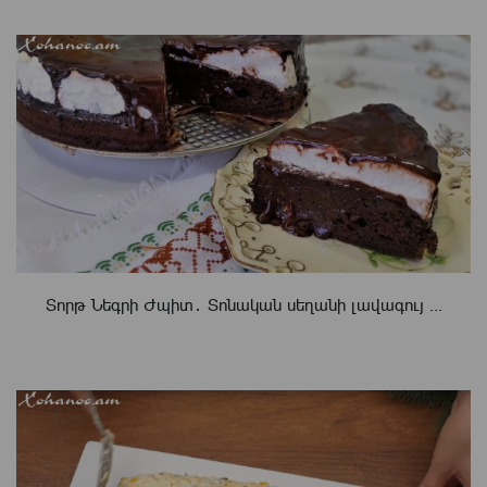
Տորթ Նեգրի Ժպիտ․ Տոնական սեղանի լավագույ ...