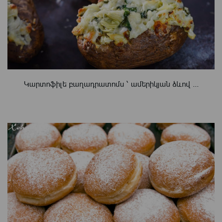
Կարտոֆիլե բաղադրատոմս ՝ ամերիկյան ձևով ...