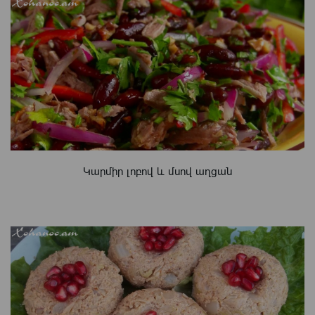
Կարմիր լոբով և մսով աղցան