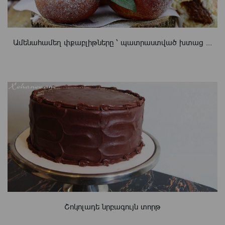
Ամենահամեղ փքաբլիթները ՝ պատրաստված խտաց ...
Շոկոլադե նրբագույն տորթ