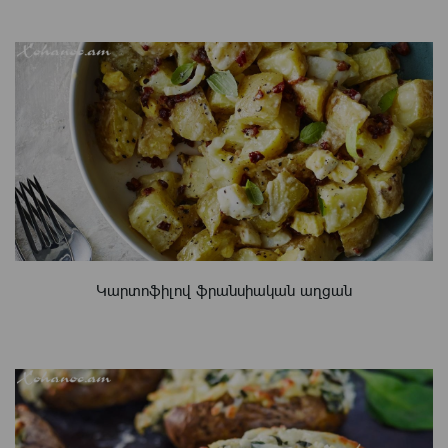
Կարտոֆիլով ֆրանսիական աղցան