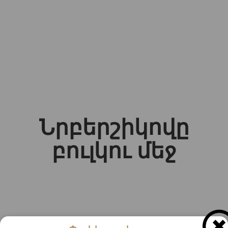
Նրբերշիկովը
բուլկու մեջ