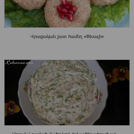
Վրացական շատ համեղ «Փխալի»