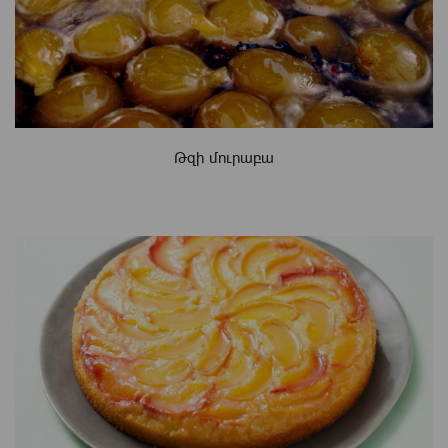
Թզի մուրաբա