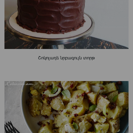
Շոկոլադե նրբագույն տորթ