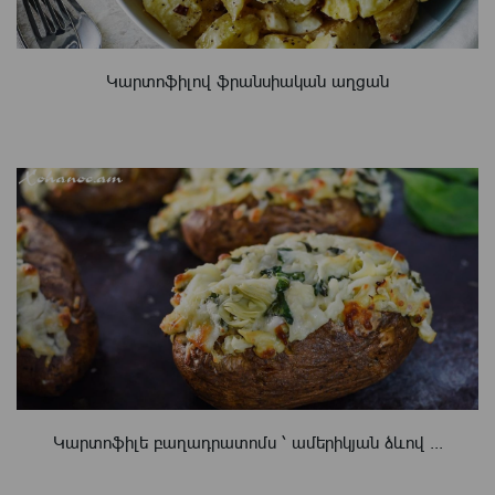
Կարտոֆիլով ֆրանսիական աղցան
Կարտոֆիլե բաղադրատոմս ՝ ամերիկյան ձևով ...