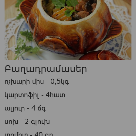
Բաղադրամասեր
ոչխարի միս - 0,5կգ
կարտոֆիլ - 4հատ
ալյուր - 4 ճգ
սոխ - 2 գլուխ
տոմոտ - 40 գր