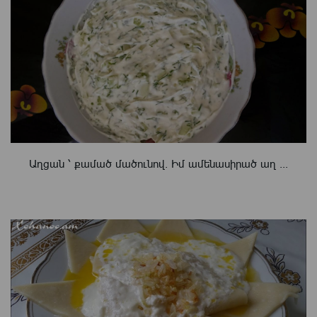
Աղցան ՝ քամած մածունով. Իմ ամենասիրած աղ ...