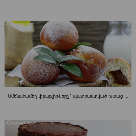
Ամենահամեղ փքաբլիթները ՝ պատրաստված խտաց ...