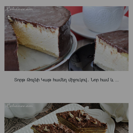
Տորթ Թռչնի Կաթ համեղ միջուկով․ Նոր համ և ...