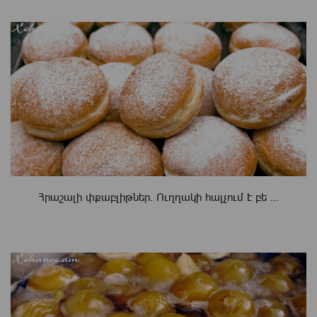
Հրաշալի փքաբլիթներ. Ուղղակի հալչում է բե ...