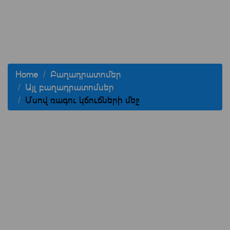
Home
Բաղադրատոմեր
Այլ բաղադրատոմսեր
Մսով ռագու կճուճների մեջ