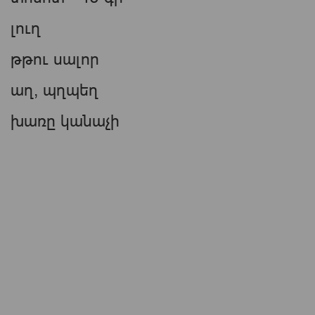
լուղ
թթու սալոր
աղ, պղպեղ
խառը կանաչի