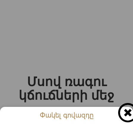
Մսով ռագու
կճուճների մեջ
Փակել գովազդը