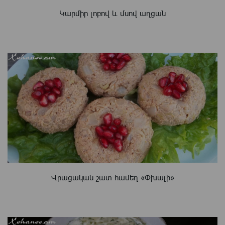
Կարմիր լոբով և մսով աղցան
Վրացական շատ համեղ «Փխալի»