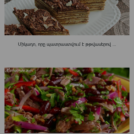
Միկադո, որը պատրաստվում է թթվասերով ...