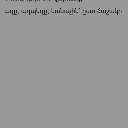
աղը, պղպեղը, կանաչին՝ ըստ ճաշակի։