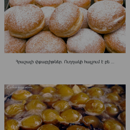
Հրաշալի փքաբլիթներ. Ուղղակի հալչում է բե ...