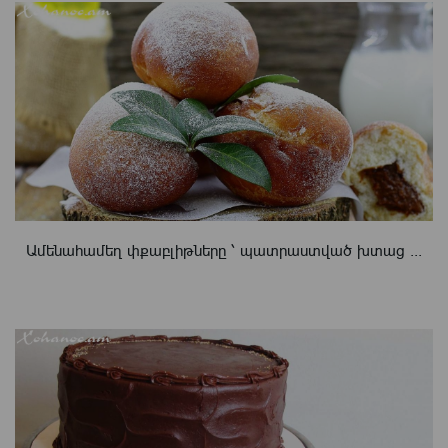
Ամենահամեղ փքաբլիթները ՝ պատրաստված խտաց ...