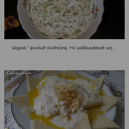
Աղցան ՝ քամած մածունով. Իմ ամենասիրած աղ ...