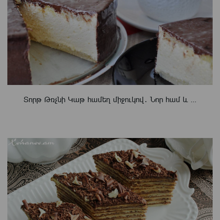
Տորթ Թռչնի Կաթ համեղ միջուկով․ Նոր համ և ...