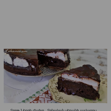
Տորթ Նեգրի Ժպիտ․ Տոնական սեղանի լավագույ ...