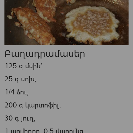
Բաղադրամասեր
125 գ մսին՝
25 գ սոխ,
1/4 ձու,
200 գ կարտոֆիլ,
30 գ յուղ,
1 պոմիդոր, 0,5 վարունգ,