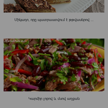
Միկադո, որը պատրաստվում է թթվասերով ...
Կարմիր լոբով և մսով աղցան