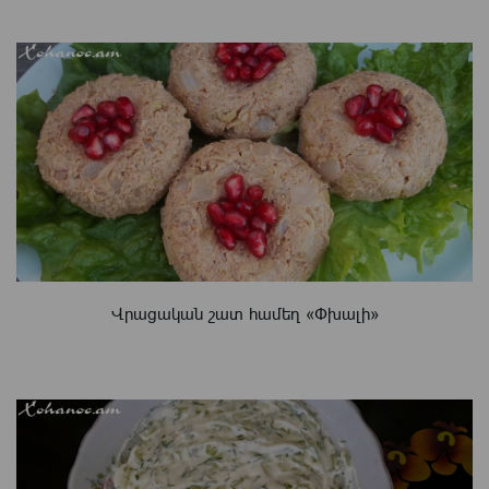
Վրացական շատ համեղ «Փխալի»