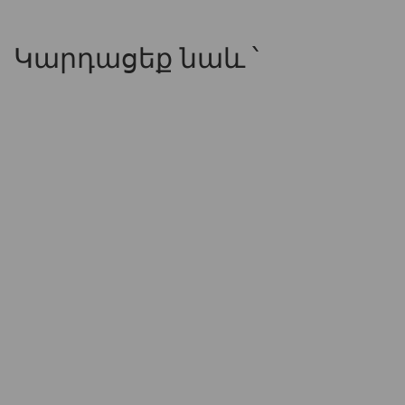
Կարդացեք նաև ՝