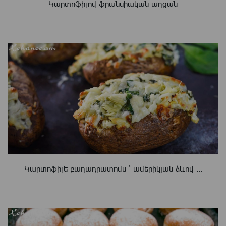
Կարտոֆիլով ֆրանսիական աղցան
Կարտոֆիլե բաղադրատոմս ՝ ամերիկյան ձևով ...