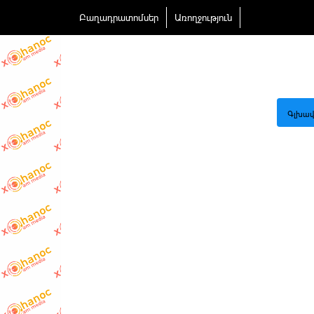
Բաղադրատոմսեր
Առողջություն
Գլխավ