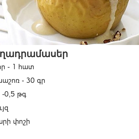
ղադրամասեր
ր - 1 հատ
Փակել գովազդը
աշոռ - 30 գր
 -0,5 թգ
ւյզ
արի փոշի