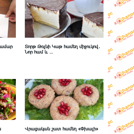
համար
Տորթ Թռչնի Կաթ համեղ միջուկով․
Նոր համ և ...
ն
Վրացական շատ համեղ «Փխալի»