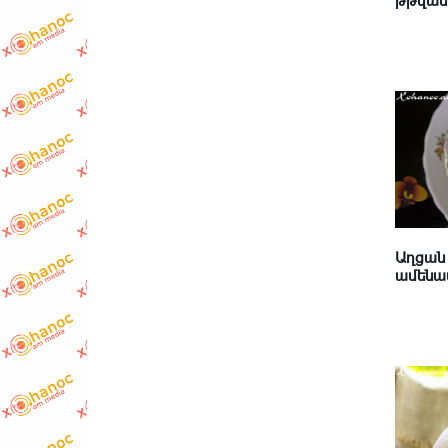
թթվասե
Աղցան 
ամենաս