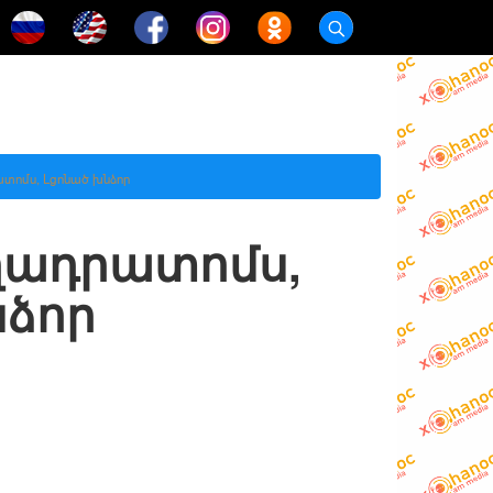
տոմս, Լցոնած խնձոր
ղադրատոմս,
նձոր