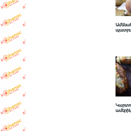
Ամենահ
պատրա
Կարտո
ամերիկյ