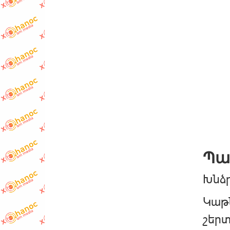
Պա
Խնձր
Կաթն
շերտ