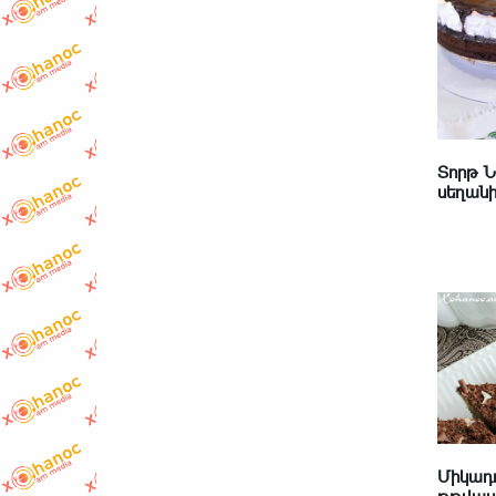
Տորթ 
սեղանի 
Միկադո