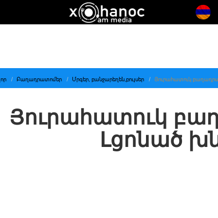
որ
Բաղադրատոմեր
Մրգեր, բանջարեղեն,բույսեր
Յուրահատուկ բաղադրա
Յուրահատուկ բա
Լցոնած խ