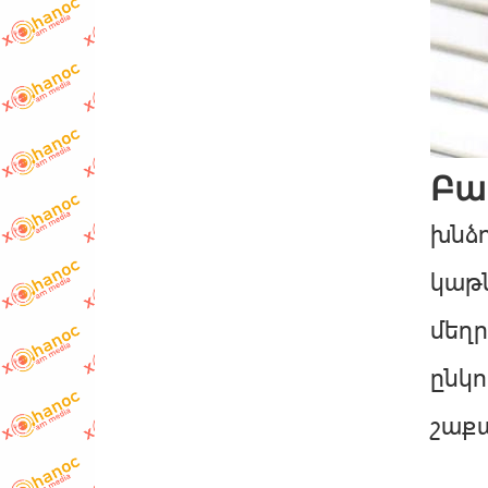
Բա
խնձո
կաթն
մեղր
ընկո
շաք