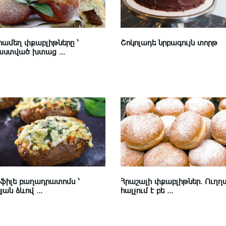
ամեղ փքաբլիթները ՝
Շոկոլադե նրբագույն տորթ
ստված խտաց ...
Հրաշալի փքաբլիթներ. Ուղղ
ֆիլե բաղադրատոմս ՝
հալչում է բե ...
ան ձևով ...