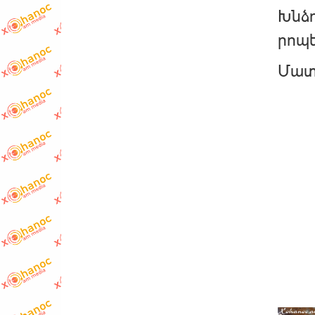
Խնձո
րոպ
Մատո