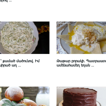
րով ...
՝ քամած մածունով. Իմ
Թաթար բորակի. Պատրաստ
իրած աղ ...
ամենահամեղ եղան ...