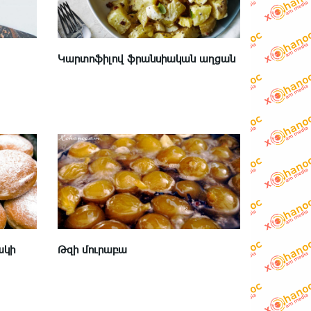
Կարտոֆիլով ֆրանսիական աղցան
ակի
Թզի մուրաբա