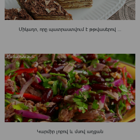
Միկադո, որը պատրաստվում է թթվասերով ...
Կարմիր լոբով և մսով աղցան