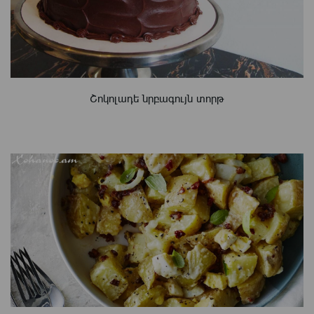
Շոկոլադե նրբագույն տորթ