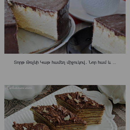
Տորթ Թռչնի Կաթ համեղ միջուկով․ Նոր համ և ...