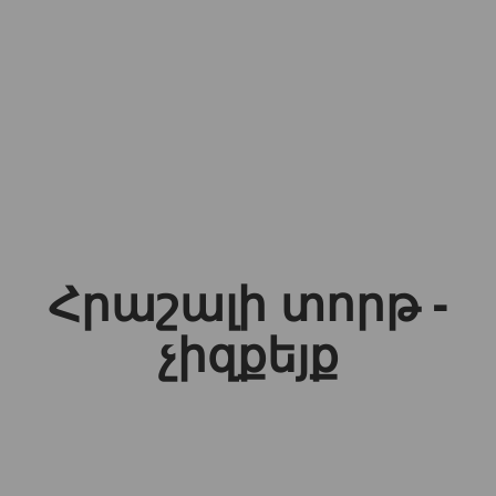
Հրաշալի տորթ -
չիզքեյք