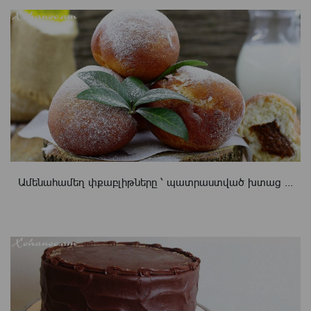
Ամենահամեղ փքաբլիթները ՝ պատրաստված խտաց ...