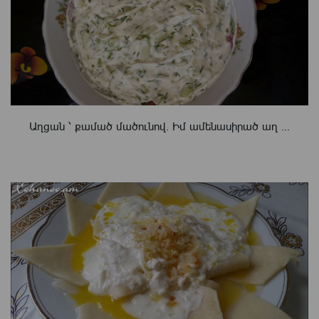
Աղցան ՝ քամած մածունով. Իմ ամենասիրած աղ ...