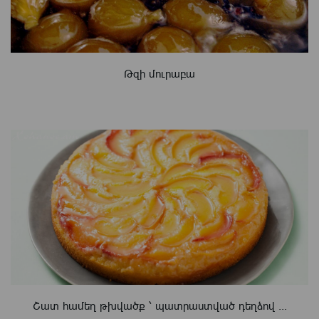
Թզի մուրաբա
Շատ համեղ թխվածք ՝ պատրաստված դեղձով ...