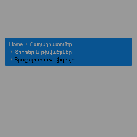
Home
Բաղադրատոմեր
Տորթեր և թխվածքներ
Հրաշալի տորթ - չիզքեյք