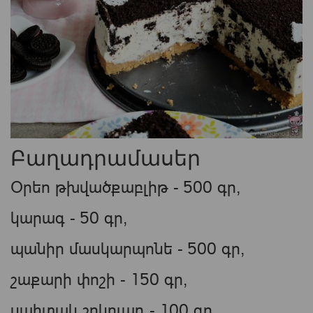
Բաղադրամասեր
Օրեո թխվածքաբլիթ - 500 գր,
կարագ - 50 գր,
պանիր մասկարպոնե - 500 գր,
շաքարի փոշի - 150 գր,
սպիտակ շոկոլադ - 100 գր,