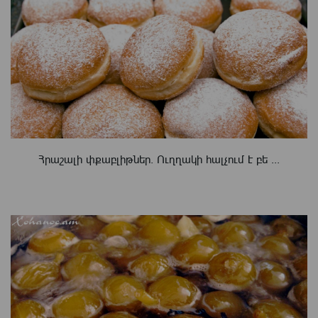
Հրաշալի փքաբլիթներ. Ուղղակի հալչում է բե ...