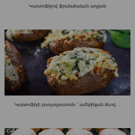
Կարտոֆիլով ֆրանսիական աղցան
Կարտոֆիլե բաղադրատոմս ՝ ամերիկյան ձևով ...