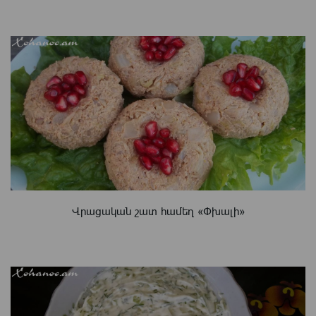
Վրացական շատ համեղ «Փխալի»