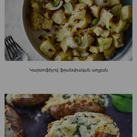
Կարտոֆիլով ֆրանսիական աղցան