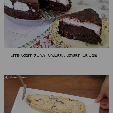
Տորթ Նեգրի Ժպիտ․ Տոնական սեղանի լավագույ ...