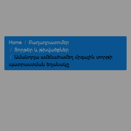
Home
Բաղադրատոմեր
Տորթեր և թխվածքներ
Ամանորյա ամենահամեղ մրգային տորթի
պատրաստման եղանակը