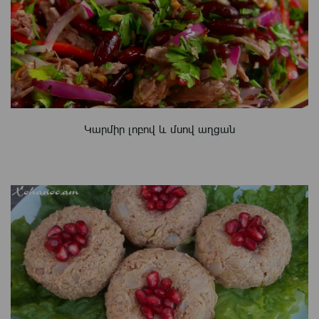
Կարմիր լոբով և մսով աղցան