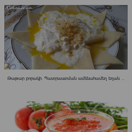
Թաթար բորակի. Պատրաստման ամենահամեղ եղան ...