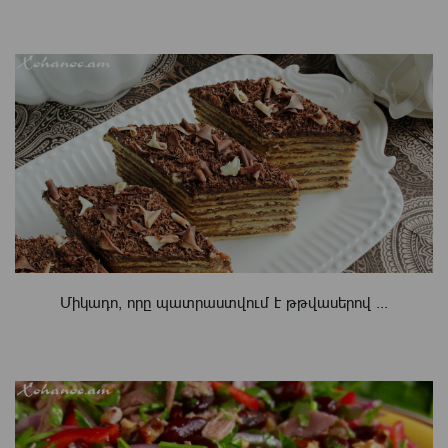
Միկադո, որը պատրաստվում է թթվասերով ...