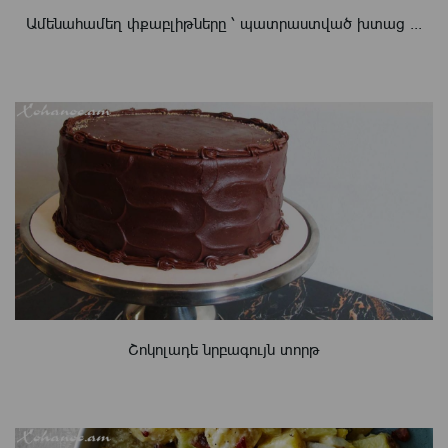
Ամենահամեղ փքաբլիթները ՝ պատրաստված խտաց ...
Շոկոլադե նրբագույն տորթ