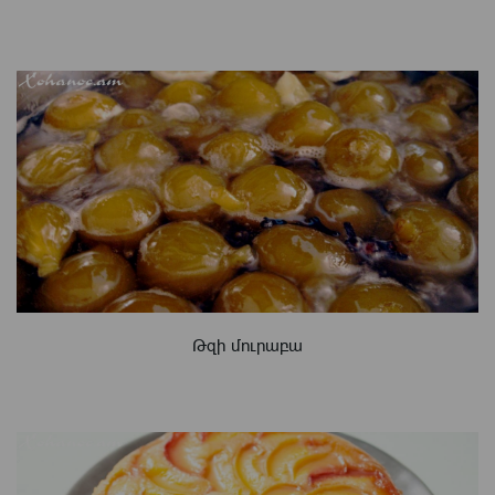
Թզի մուրաբա