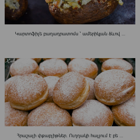
Կարտոֆիլե բաղադրատոմս ՝ ամերիկյան ձևով ...
Հրաշալի փքաբլիթներ. Ուղղակի հալչում է բե ...