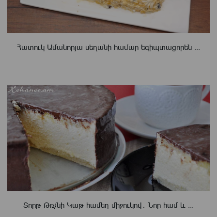
Հատուկ Ամանորյա սեղանի համար եգիպտացորեն ...
Տորթ Թռչնի Կաթ համեղ միջուկով․ Նոր համ և ...