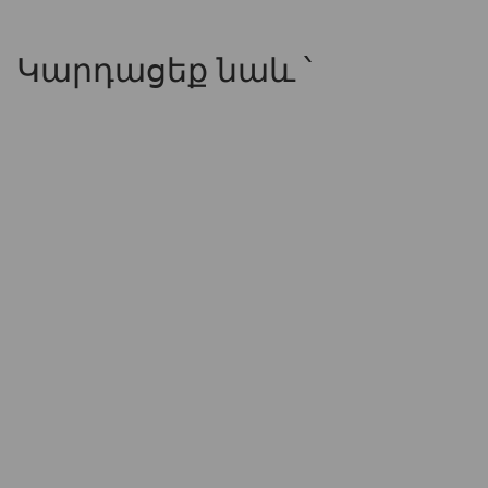
Կարդացեք նաև ՝