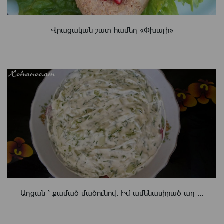
Վրացական շատ համեղ «Փխալի»
Աղցան ՝ քամած մածունով. Իմ ամենասիրած աղ ...