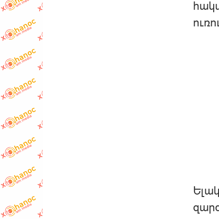
հակա
ուռո
Ելակ
զարգ