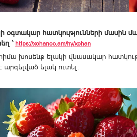
ի օգտակար հատկությունների մասին մ
եղ ՝
https://xohanoc.am/hy/xohan
հիմա խոսենք ելակի վնասակար հատկութ
 է արգելված ելակ ուտել։