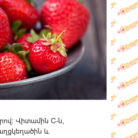
րով: Վիտամին C-ն,
քաղցկեղածին և