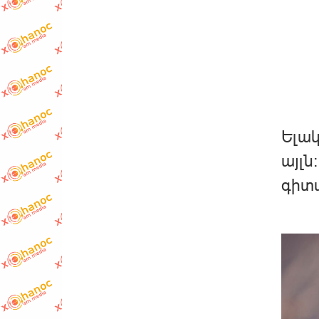
Ելակ
այլն
գիտա