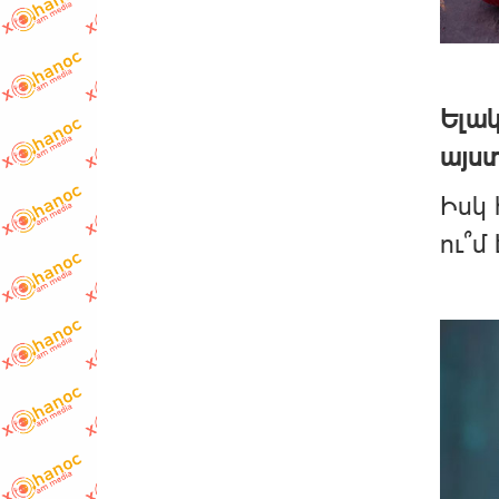
Ելակ
այստ
Իսկ 
ու՞մ