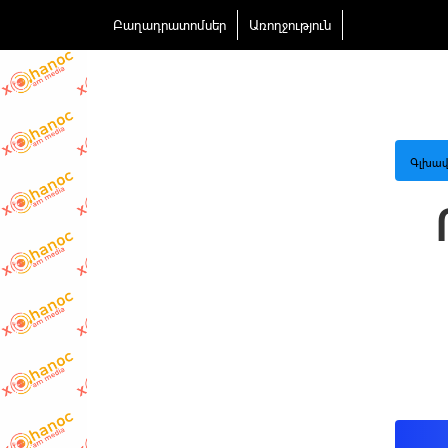
Բաղադրատոմսեր
Առողջություն
Գլխավ