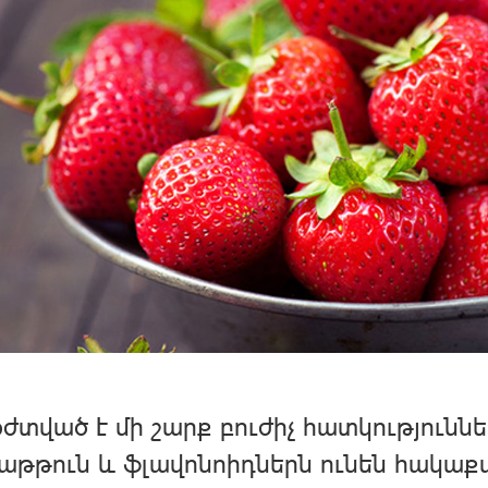
օժտված է մի շարք բուժիչ հատկություննե
աթթուն և ֆլավոնոիդներն ունեն հակա