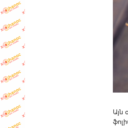
Այն 
ֆոլի