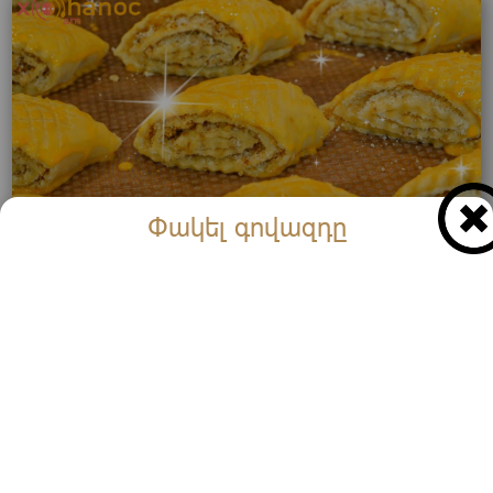
Փակել գովազդը
Սա գաթայի ամենահամեղ բաղադրատոմսն է․ Այն
պատրաստվում է մածունով և յուրահատուկ
խորիզով