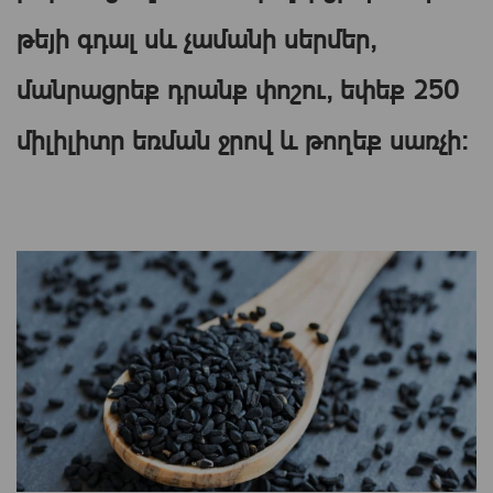
թեյի գդալ սև չամանի սերմեր,
մանրացրեք դրանք փոշու, եփեք 250
միլիլիտր եռման ջրով և թողեք սառչի։