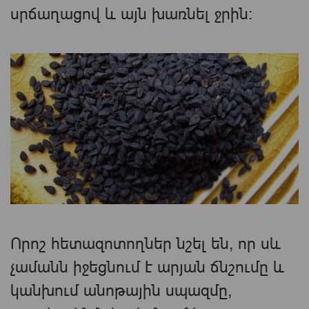
սրճաղացով և այն խառնել ջրին:
Որոշ հետազոտողներ նշել են, որ սև
չամանն իջեցնում է արյան ճնշումը և
կանխում անոթային սպազմը,