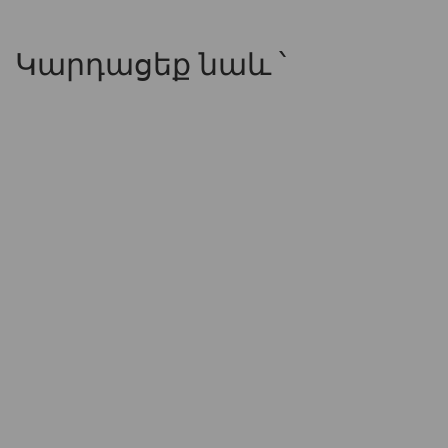
Կարդացեք նաև ՝