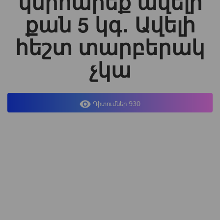
կնիհարեք ավելի
քան 5 կգ․ Ավելի
հեշտ տարբերակ
չկա
Դիտումներ 930