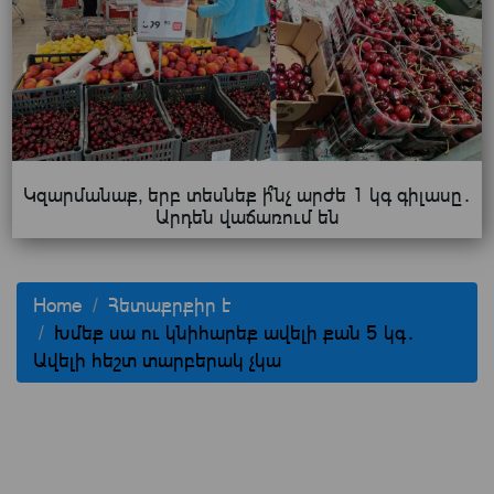
Կզարմանաք, երբ տեսնեք ի՞նչ արժե 1 կգ գիլասը․
Արդեն վաճառում են
Home
Հետաքրքիր է
Խմեք սա ու կնիհարեք ավելի քան 5 կգ․
Ավելի հեշտ տարբերակ չկա