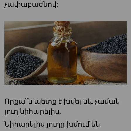
չափաբաժնով:
Որքա՞ն պետք է խմել սև չաման
յուղ նիհարելիս.
Նիհարելիս յուղը խմում են