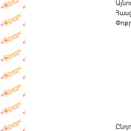
Այնո
Հասց
Փոք
Ընդո