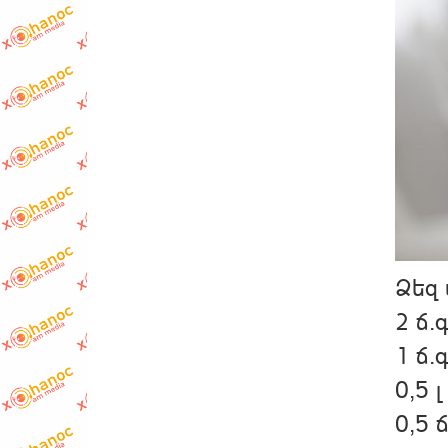
Ձեզ 
2 ճ.
1 ճ.
0,5 լ
0,5