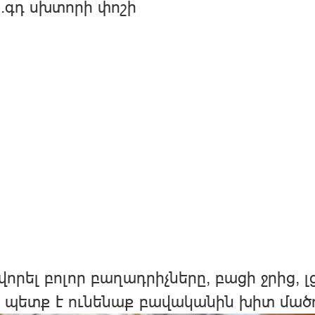
ճ.գդ սխտորի փոշի
որել բոլոր բաղադրիչները, բացի ջրից, լց
 պետք է ունենաք բավականին խիտ մածո