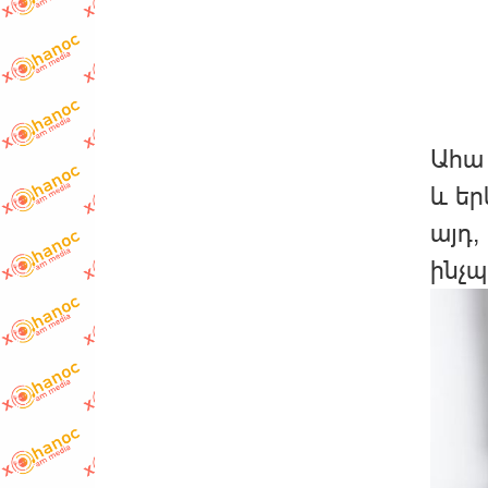
Ահա
և եր
այդ,
ինչպ