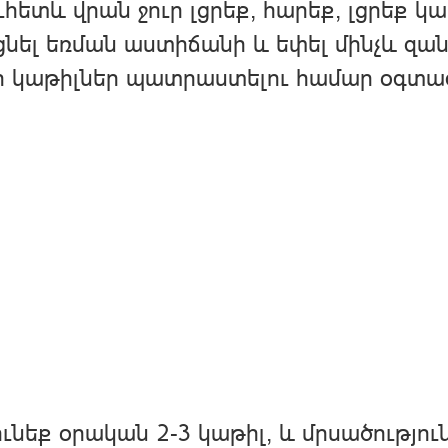
ւհետև վրան ջուր լցրեք, հարեք, լցրեք կ
նել եռման աստիճանի և եփել մինչև զա
ր կաթիլներ պատրաստելու համար օգտա
ւնեք օրական 2-3 կաթիլ, և մրսածությու