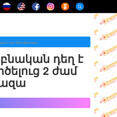
ուց 2 ժամ հետո չեք հազա
բնական դեղ է
ծելուց 2 ժամ
հազա