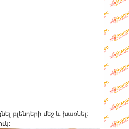
նել բլենդերի մեջ և խառնել։
ւկ: