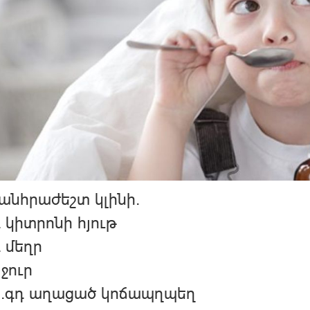
անհրաժեշտ կլինի.
գ կիտրոնի հյութ
գ մեղր
 ջուր
 ճ.գդ աղացած կոճապղպեղ