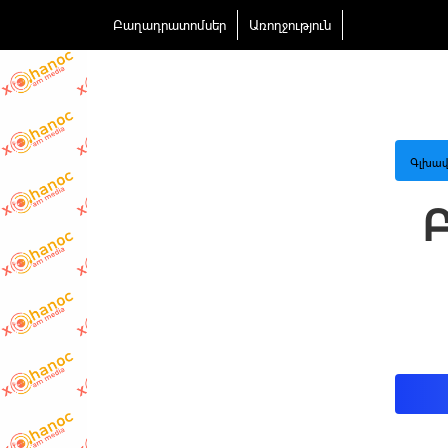
Բաղադրատոմսեր
Առողջություն
Գլխավ