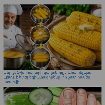
Մեր շեֆ-խոհարարի գաղտնիքը․ Ահա ինչպես
պետք է եփել եգիպտացորենը, որ շատ համեղ
ստացվի