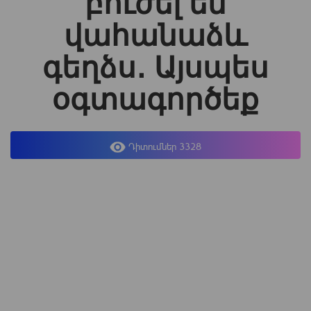
բուժել եմ
վահանաձև
գեղձս․ Այսպես
օգտագործեք
Դիտումներ 3328