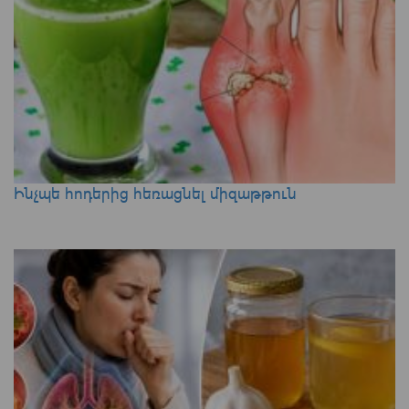
Ինչպե հոդերից հեռացնել միզաթթուն