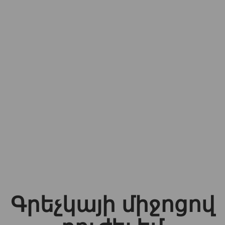
Գրեչկայի միջոցով