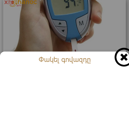
Փակել գովազդը
Ինչպե՞ս իջեցնել շաքարը բնական բաղադրիչների
օգնությամբ, առանց դեղահաբերի