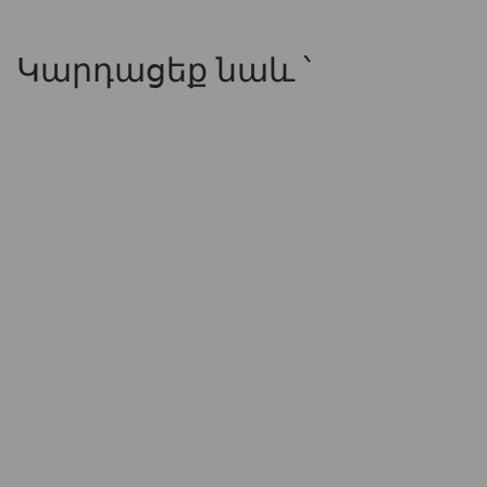
Կարդացեք նաև ՝