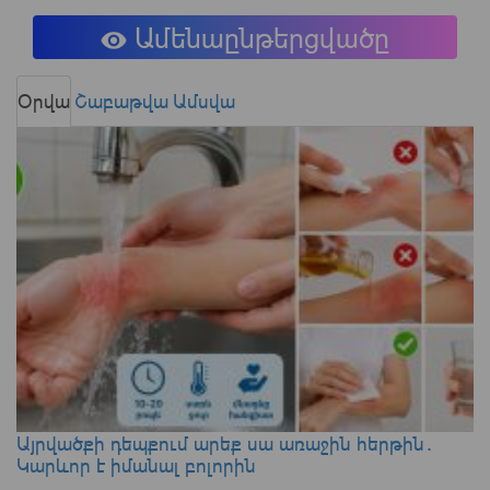
Ամենաընթերցվածը
Օրվա
Շաբաթվա
Ամսվա
Այրվածքի դեպքում արեք սա առաջին հերթին․
Կարևոր է իմանալ բոլորին