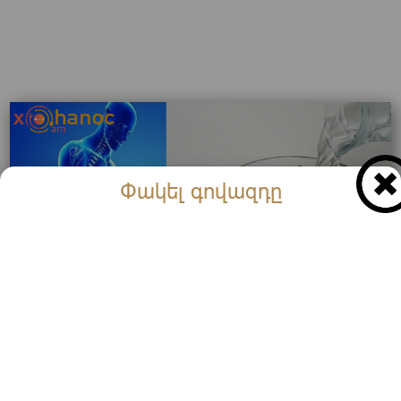
Փակել գովազդը
Ամեն օր մեկ թեյի գդալ խմել այս միջոցից և ձեր
հոդերը կլինեն 18 տարեկանի պես առողջ