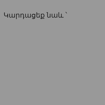
Կարդացեք նաև ՝