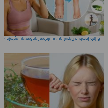
Ինչպե՞ս հեռացնել ավելորդ հեղուկը օրգանիզմից