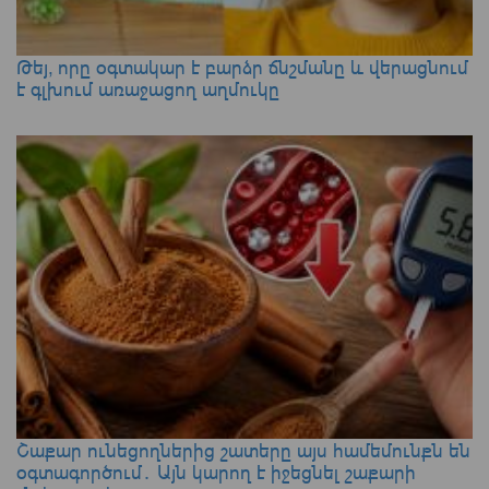
Թեյ, որը օգտակար է բարձր ճնշմանը և վերացնում
է գլխում առաջացող աղմուկը
Շաքար ունեցողներից շատերը այս համեմունքն են
օգտագործում․ Այն կարող է իջեցնել շաքարի