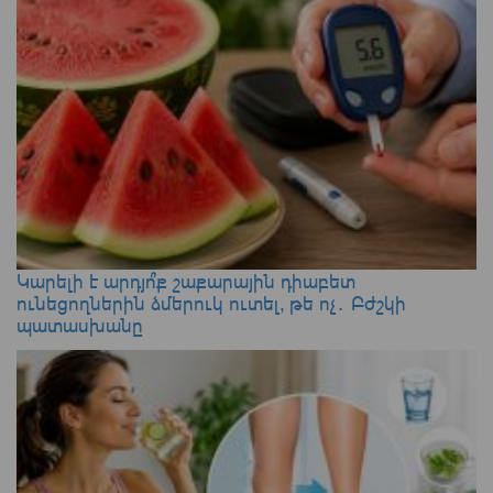
Կարելի է արդյո՞ք շաքարային դիաբետ
ունեցողներին ձմերուկ ուտել, թե ոչ․ Բժշկի
պատասխանը