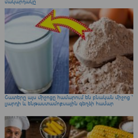
մակարդակը
Շատերը այս միջոցը համարում են բնական միջոց ՝
լյարդի և ենթաստամոքսային գեղձի համար