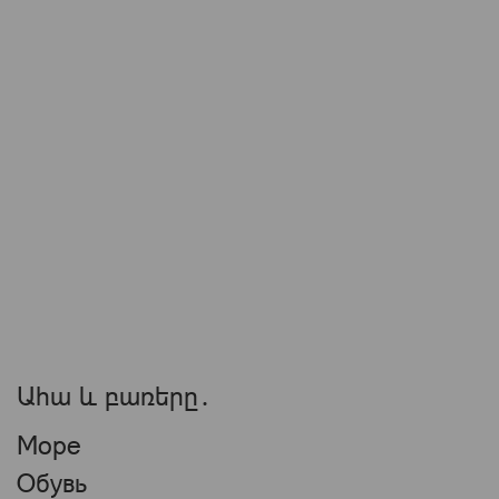
Ահա և բառերը․
Море
Обувь