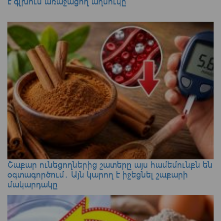
է գլխում առաջացող աղմուկը
Շաքար ունեցողներից շատերը այս համեմունքն են
օգտագործում․ Այն կարող է իջեցնել շաքարի
մակարդակը