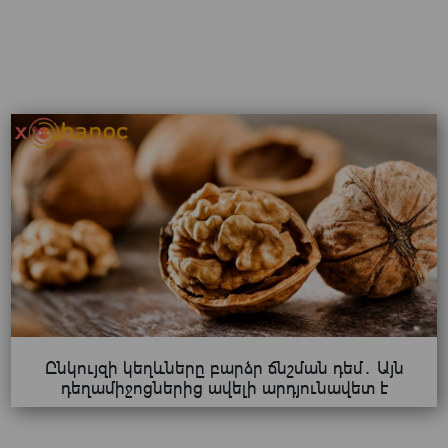
Ընկույզի կեղևները բարձր ճնշման դեմ․ Այն
դեղամիջոցներից ավելի արդյունավետ է