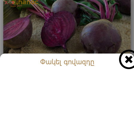
Փակել գովազդը
Բազուկը օգտագործեք այսպես և այն կհեռացնի
ճարպը լյարդից