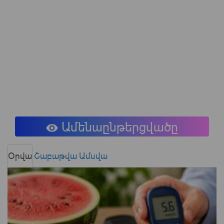
Ամենաընթերցվածը
Օրվա
Շաբաթվա
Ամսվա