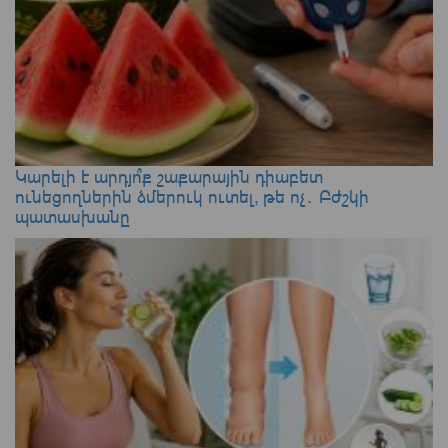
Կարելի է արդյո՞ք շաքարային դիաբետ
ունեցողներին ձմերուկ ուտել, թե ոչ․ Բժշկի
պատասխանը