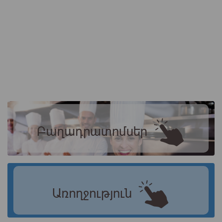
Բաղադրատոմսեր
Առողջություն