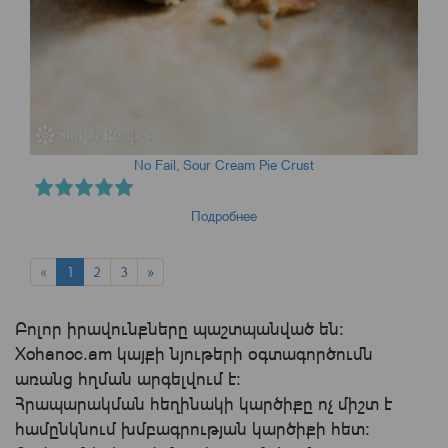
No Fail, Sour Cream Pie Crust
Подробнее
«
1
2
3
»
Բոլոր իրավունքները պաշտպանված են:
Xohanoc.am կայքի նյութերի օգտագործումն
առանց հղման արգելվում է:
Հրապարակման հեղինակի կարծիքը ոչ միշտ է
համընկնում խմբագրության կարծիքի հետ: