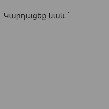
Կարդացեք նաև ՝