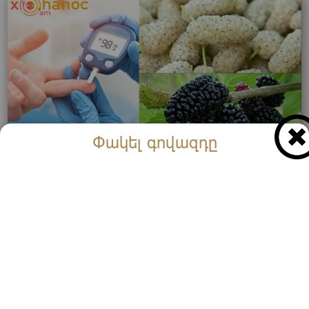
Փակել գովազդը
Շաքարով հիվանդներին կարելի է թութ ուտել, թե ոչ