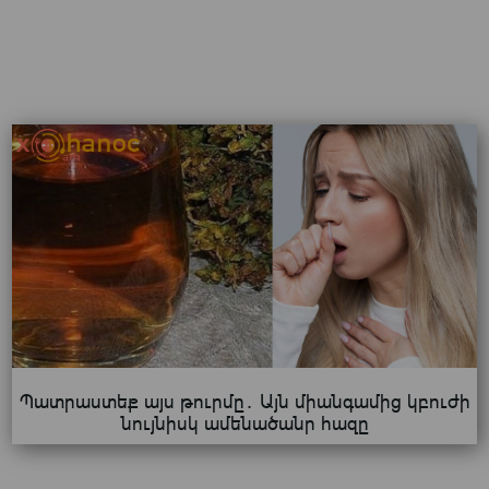
Պատրաստեք այս թուրմը․ Այն միանգամից կբուժի
նույնիսկ ամենածանր հազը