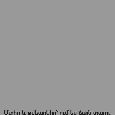
Մտիր և քվեարկիր՝ ում ես ձայն տալու