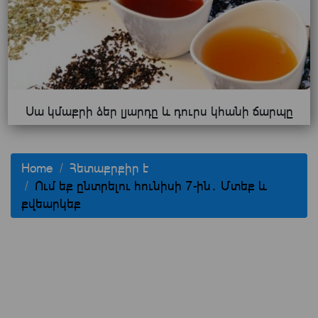
Սա կմաքրի ձեր լյարդը և դուրս կհանի ճարպը
Home
Հետաքրքիր է
Ում եք ընտրելու հունիսի 7-ին․ Մտեք և
քվեարկեք