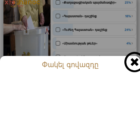
Փակել գովազդը
Մտիր և քվեարկիր ՝ ում ես ձայն տալու հունիսի 7-
ին