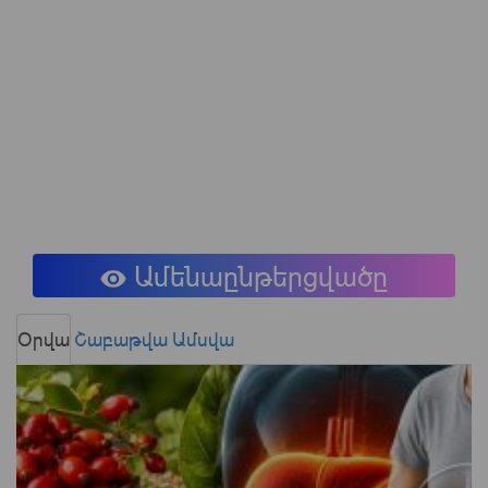
Ամենաընթերցվածը
Օրվա
Շաբաթվա
Ամսվա