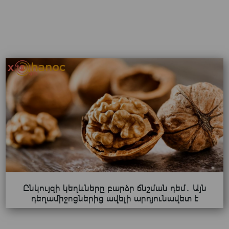
Ընկույզի կեղևները բարձր ճնշման դեմ․ Այն
դեղամիջոցներից ավելի արդյունավետ է