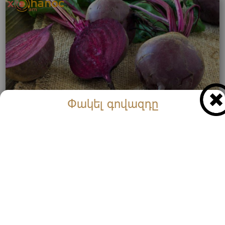
Փակել գովազդը
Բազուկը օգտագործեք այսպես և այն կհեռացնի
ճարպը լյարդից