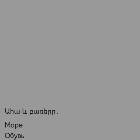
Ահա և բառերը․
Море
Обувь