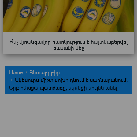
Ի՞նչ վտանգավոր հատկություն է հայտնաբերվել
բանանի մեջ
Home
Հետաքրքիր է
Սկեսուրս միշտ սոխը դնում է սառնարանում.
Երբ իմացա պատճառը, սկսեցի նույնն անել