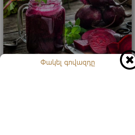
Փակել գովազդը
Պատրաստեք և խմեք․ Այն ծանր հիվանդություններ
է բուժում