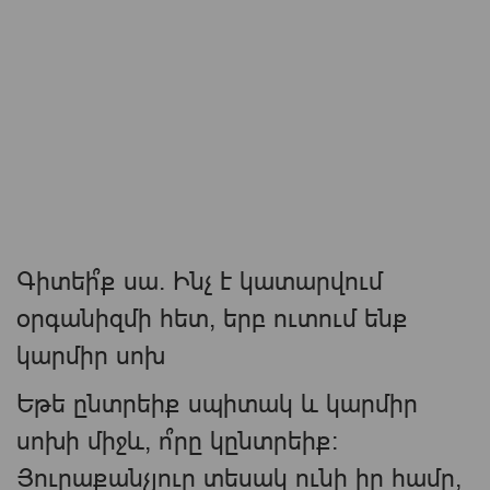
Գիտեի՞ք սա. Ինչ է կատարվում
օրգանիզմի հետ, երբ ուտում ենք
կարմիր սոխ
Եթե ​​ընտրեիք սպիտակ և կարմիր
սոխի միջև, ո՞րը կընտրեիք:
Յուրաքանչյուր տեսակ ունի իր համը,