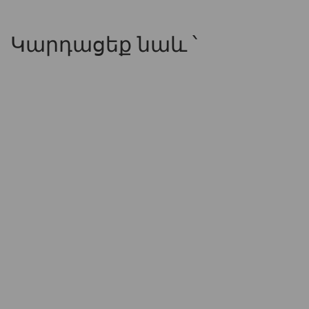
Կարդացեք նաև ՝