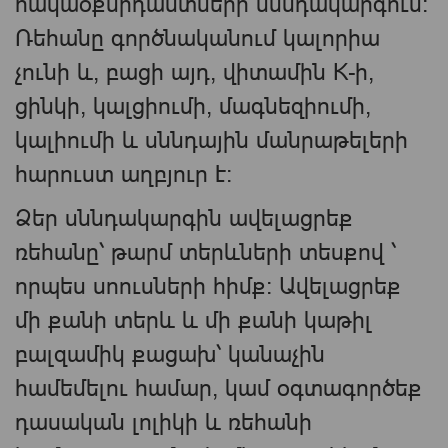
հակաօքսիդանտների սննդակարգում:
Ռեհանը գործնականում կալորիա
չունի և, բացի այդ, վիտամին K-ի,
ցինկի, կալցիումի, մագնեզիումի,
կալիումի և սննդային մանրաթելերի
հարուստ աղբյուր է:
Ձեր սննդակարգին ավելացրեք
ռեհանը՝ թարմ տերևների տեսքով ՝
որպես սոուսների հիմք։ Ավելացրեք
մի քանի տերև և մի քանի կաթիլ
բալզամիկ քացախ՝ կանաչին
համեմելու համար, կամ օգտագործեք
դասական լոլիկի և ռեհանի