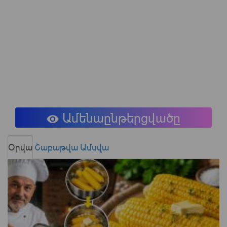
Ամենաընթերցվածը
Օրվա
Շաբաթվա
Ամսվա