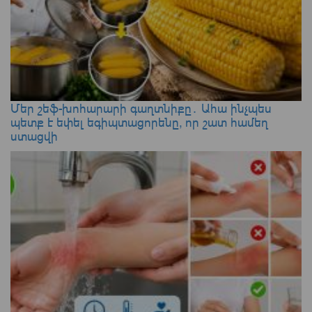
Մեր շեֆ-խոհարարի գաղտնիքը․ Ահա ինչպես
պետք է եփել եգիպտացորենը, որ շատ համեղ
ստացվի