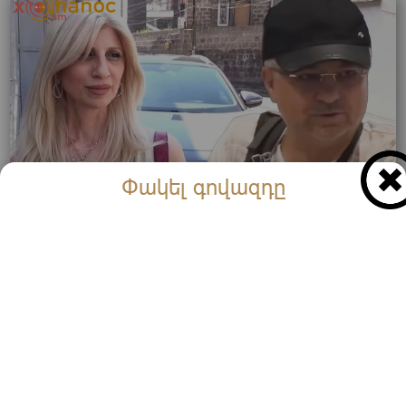
Փակել գովազդը
Օդանավակայանում ձերբակալված Հովհաննես
Սահակյանի կինը մանրամասներ է պատմում