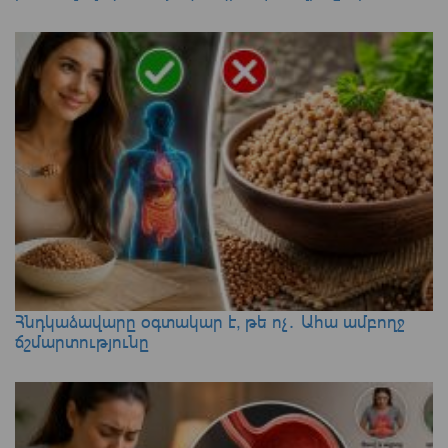
Հնդկաձավարը օգտակար է, թե ոչ․ Ահա ամբողջ
ճշմարտությունը