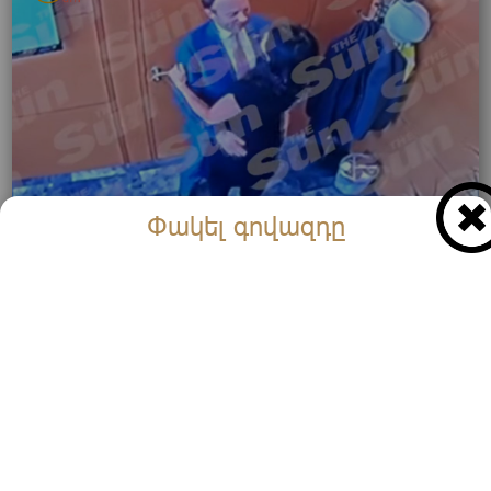
Փակել գովազդը
Սկանդալ․ Նախարարը հրաժարական է տվել
օգնականի հետ համբուրվելու պատճառով
(Տեսանյութ)