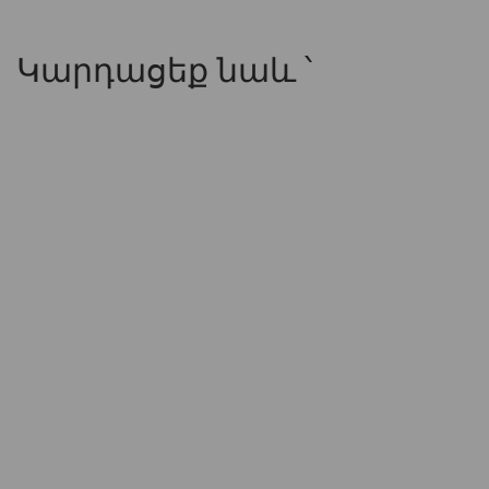
Կարդացեք նաև ՝