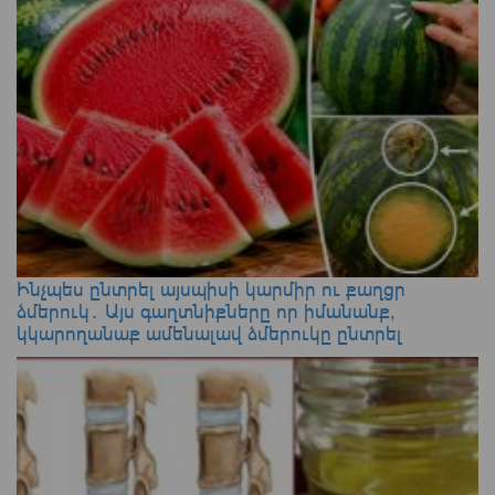
Ինչպես ընտրել այսպիսի կարմիր ու քաղցր
ձմերուկ․ Այս գաղտնիքները որ իմանանք,
կկարողանաք ամենալավ ձմերուկը ընտրել