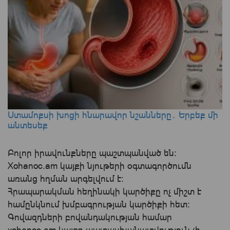
Ստամոքսի խոցի հնարավոր նշանները․ Երբեք մի
անտեսեք
Բոլոր իրավունքները պաշտպանված են:
Xohanoc.am կայքի նյութերի օգտագործումն
առանց հղման արգելվում է:
Հրապարակման հեղինակի կարծիքը ոչ միշտ է
համընկնում խմբագրության կարծիքի հետ:
Գովազդների բովանդակության համար
xohanoc.am կայքը պատասխանատվություն չի