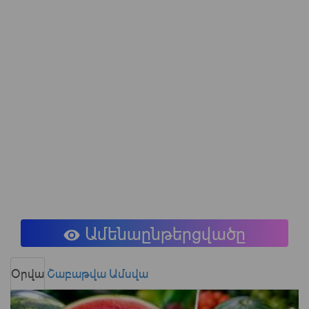
Ամենաընթերցվածը
Օրվա
Շաբաթվա
Ամսվա