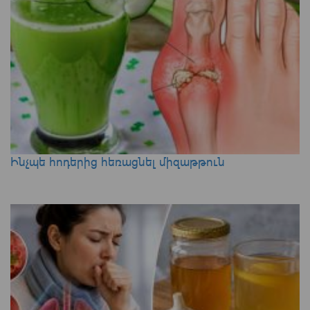
Ինչպե հոդերից հեռացնել միզաթթուն