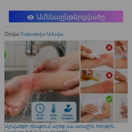
Ամենաընթերցվածը
Օրվա
Շաբաթվա
Ամսվա
Այրվածքի դեպքում արեք սա առաջին հերթին․
Կարևոր է իմանալ բոլորին