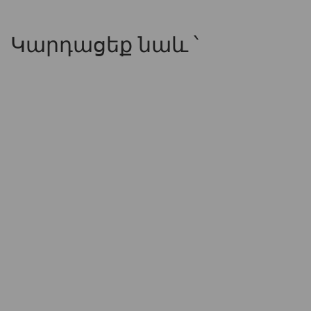
Կարդացեք նաև ՝