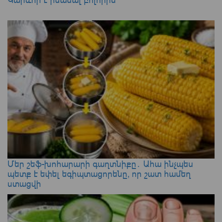
Մեր շեֆ-խոհարարի գաղտնիքը․ Ահա ինչպես
պետք է եփել եգիպտացորենը, որ շատ համեղ
ստացվի