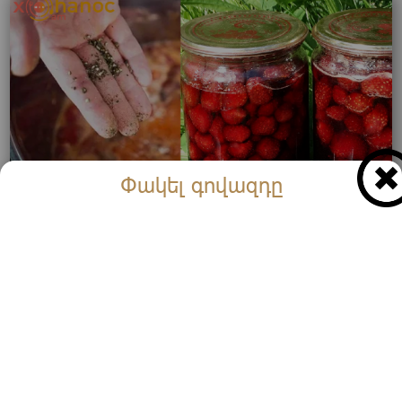
Փակել գովազդը
Ելակի մուրաբա պատրաստելիս միշտ այս
բաղադրիչն եմ ավելացնում, որ հատիկները ձիգ
մնան և շատ հա