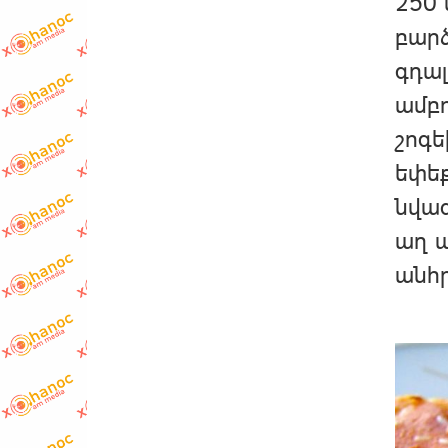
250 
բարձ
գդալ
ամբո
շոգ
եփեք
նվազ
աղ ա
անհր