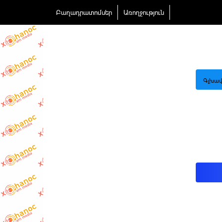
Բաղադրատոմսեր
Առողջություն
Գլխավ