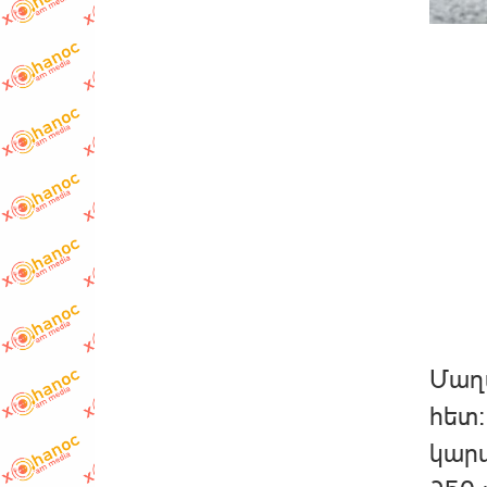
Մաղա
հետ։
կարա