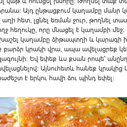
մլ կաթ և հունցել խմորը։ Թողնել տաք տ
րանա։ Այդ ընթացքում կաղամբը մանր կ
 աղի հետ, լցնել եռման ջուր, թողնել տաս
ղջ հեղուկը, որը մնացել է կաղամբի մեջ
եխաշել կաղամբը ձիթապտղի և կարագի խ
 բարձր կրակի վրա, ապա ավելացրեք կե
ագույնի։ Եվ եփեք ևս քսան րոպե՝ անը
վելացնելով։ Այնուհետև հանեք կրակից 
աժեշտ է երկու հավի ձու պինդ եփել։