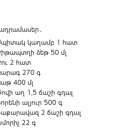
ադրամասեր․
Սպիտակ կաղամբ 1 հատ
իթապտղի ձեթ 50 մլ
ու 2 հատ
Կարագ 270 գ
աթ 400 մլ
ովի աղ 1,5 ճաշի գդալ
որենի ալյուր 500 գ
Շաքարավազ 2 ճաշի գդալ
մորիչ 22 գ