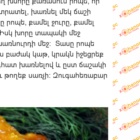
եղ խմորը քառասուն րոպե, որ
տրատել, խառնել մեկ ճաշի
ը րոպե, քամել ջուրը, քամել
։ Իսկ խորը տապակի մեջ
առնուրդի մեջ։ Տասը րոպե
ս բաժակ կաթ, կրակն իջեցրեք
նդհատ խառնելով և ըստ ճաշակի
և թողեք սառչի։ Զուգահեռաբար