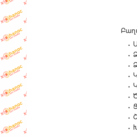
Բաղ
Ձ
Ձ
Կ
Ծ
Ց
Խ