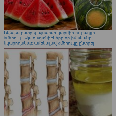
Ինչպես ընտրել այսպիսի կարմիր ու քաղցր
ձմերուկ․ Այս գաղտնիքները որ իմանանք,
կկարողանաք ամենալավ ձմերուկը ընտրել