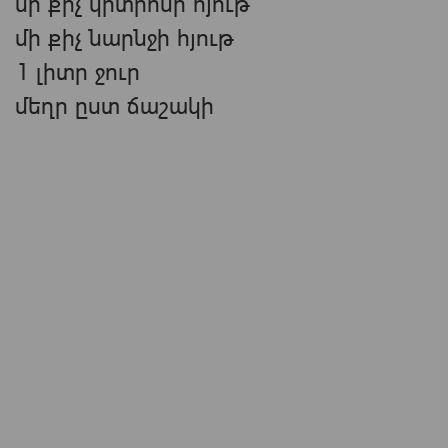
մի քիչ կիտրոնի հյութ
մի քիչ նարնջի հյութ
1 լիտր ջուր
մեղր ըստ ճաշակի