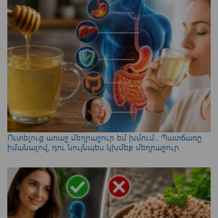
Ուտելուց առաջ մեղրաջուր եմ խմում․ Պատճառը
իմանալով, դու նույնպես կխմեք մեղրաջուր