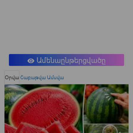
Ամենաընթերցվածը
Օրվա
Շաբաթվա
Ամսվա