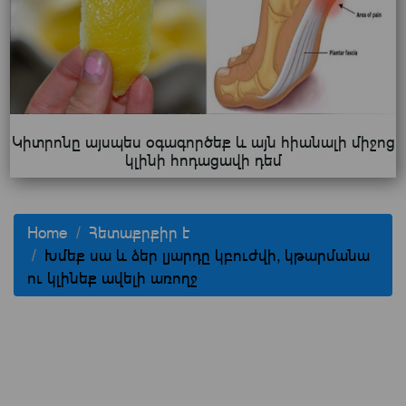
Կիտրոնը այսպես օգագործեք և այն հիանալի միջոց
կլինի հոդացավի դեմ
Home
Հետաքրքիր է
Խմեք սա և ձեր լյարդը կբուժվի, կթարմանա
ու կլինեք ավելի առողջ