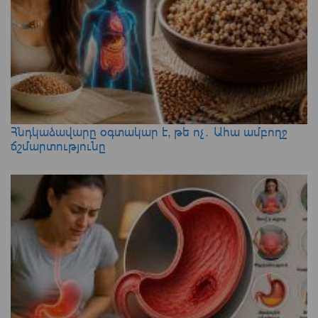
Հնդկաձավարը օգտակար է, թե ոչ․ Ահա ամբողջ
ճշմարտությունը