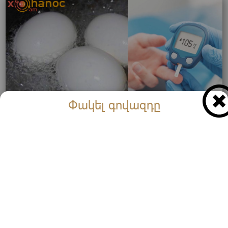
Փակել գովազդը
Խաշած ձուն ինչ կապ ունի շաքարային դիաբետ
հետ․ Այն մասին քչերը գիտեն