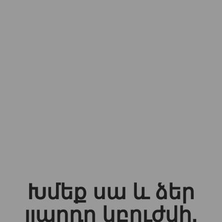
Խմեք սա և ձեր
լյարդը կբուժվի,