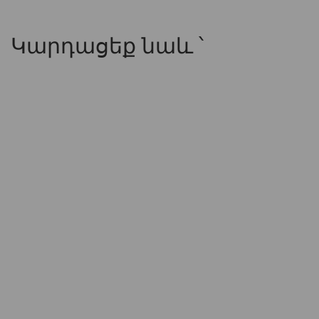
Կարդացեք նաև ՝