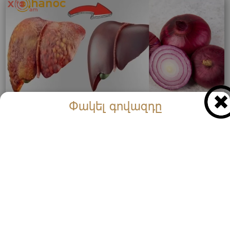
Փակել գովազդը
Պարզ միջոց, որը կվերականգնի ձեր լյարդը․
Պահպանեք, որպեսզի կիրառեք մոտ օրերս