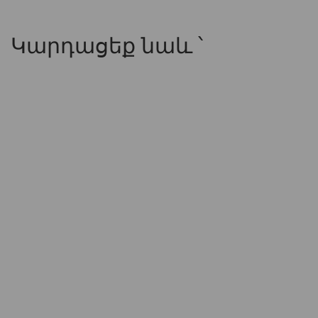
Կարդացեք նաև ՝