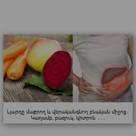
Լյարդը մաքրող և վերականգնող բնական միջոց․
Կաղամբ, բազուկ, կիտրոն ․․․