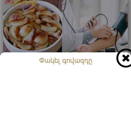
Փակել գովազդը
Կարգավորում է արյան ճնշումը և նվազեցնում
խոլեստերինը. Ահա պատրաստման եղանակը