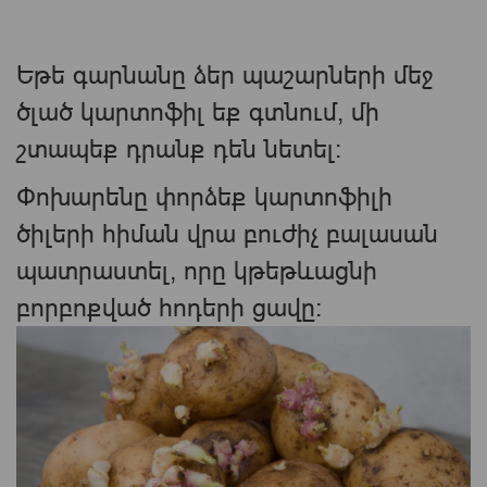
Եթե ​​գարնանը ձեր պաշարների մեջ
ծլած կարտոֆիլ եք գտնում, մի
շտապեք դրանք դեն նետել։
Փոխարենը փորձեք կարտոֆիլի
ծիլերի հիման վրա բուժիչ բալասան
պատրաստել, որը կթեթևացնի
բորբոքված հոդերի ցավը։