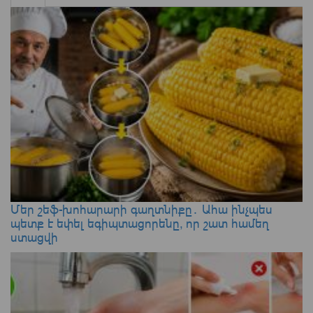
Մեր շեֆ-խոհարարի գաղտնիքը․ Ահա ինչպես
պետք է եփել եգիպտացորենը, որ շատ համեղ
ստացվի