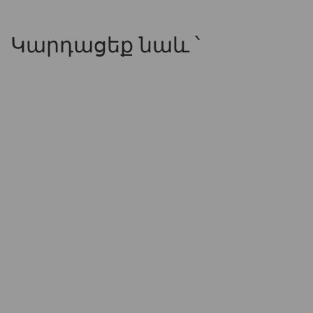
Կարդացեք նաև ՝