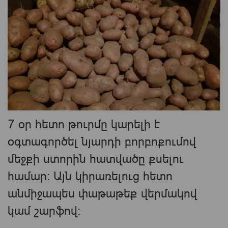
7 օր հետո թուրմը կարելի է
օգտագործել նյարդի բորբոքումով
մեջքի ստորին հատվածը քսելու
համար։ Այն կիրառելուց հետո
անմիջապես փաթաթեք վերմակով
կամ շարֆով։