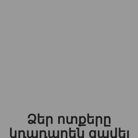
Ձեր ոտքերը
կդադարեն ցավել