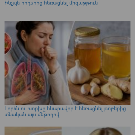
Ինչպե հոդերից հեռացնել միզաթթուն
Լորձն ու խորխը հնարավոր է հեռացնել թոքերից
տնական այս մեթոդով