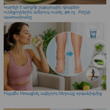
Կարելի է արդյո՞ք շաքարային դիաբետ
ունեցողներին ձմերուկ ուտել, թե ոչ․ Բժշկի
պատասխանը
Ինչպե՞ս հեռացնել ավելորդ հեղուկը օրգանիզմից