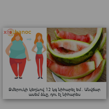
Ձմերուկի կեղևով 12 կգ նիհարել եմ․ Անվճար
ասեմ ձևը, դու էլ նիհարես