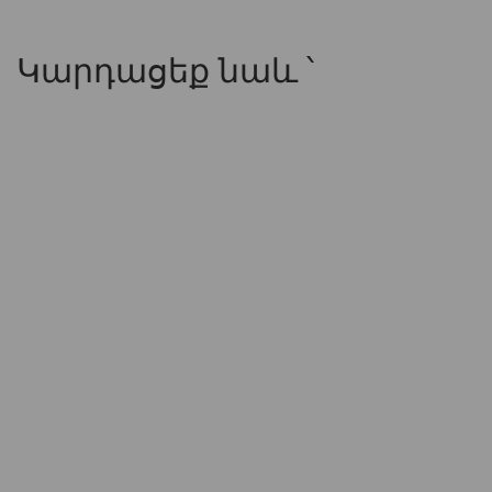
Կարդացեք նաև ՝