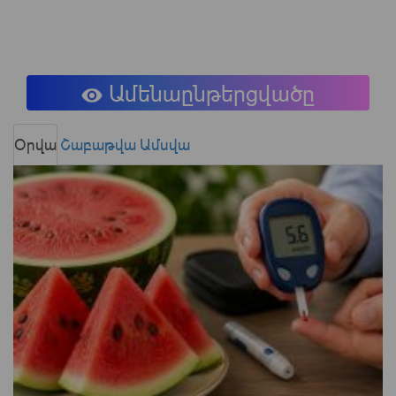
Ամենաընթերցվածը
Օրվա
Շաբաթվա
Ամսվա