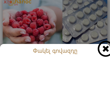
Փակել գովազդը
Տեսեք ինչ օգտակար հատկություն է հայտնաբերվել
մալինայի մեջ․ Իսկական դեղամիջոց է