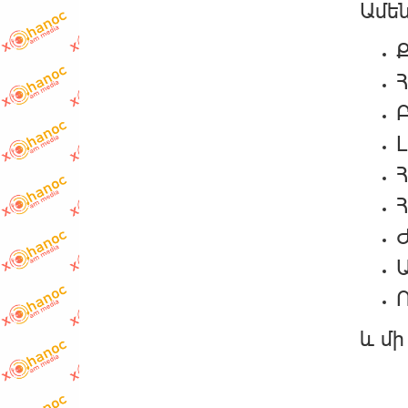
Ամեն
Հ
և մի