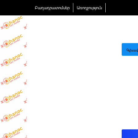
Բաղադրատոմսեր
Առողջություն
Գլխավ