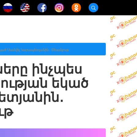
եկած Սամվել Կարապետյանին․ Տեսանյութ
երը ինչպես
ության եկած
ետյանին․
ւթ