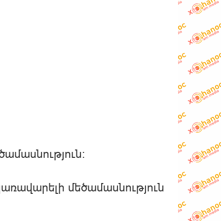
եծամասնություն։
 կառավարելի մեծամասնություն