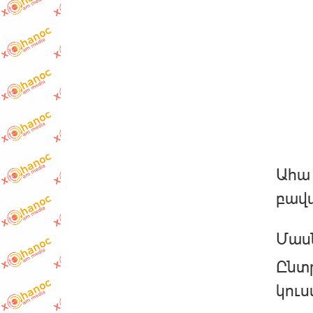
Ահա 
բավ
Մաս
Ընտր
կուս