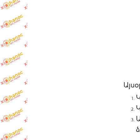
Այսօ
Կ
Կ
Ա
ձ