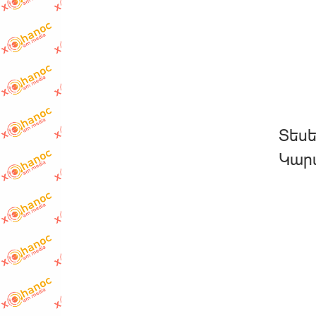
Տեսե
Կարա