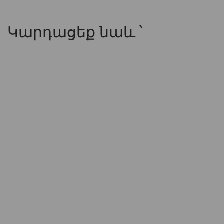
Կարդացեք նաև ՝