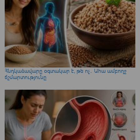
Հնդկաձավարը օգտակար է, թե ոչ․ Ահա ամբողջ
ճշմարտությունը