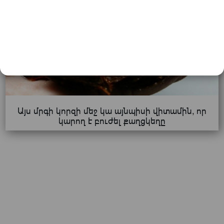
Այս մրգի կորզի մեջ կա այնպիսի վիտամին, որ
կարող է բուժել քաղցկեղը