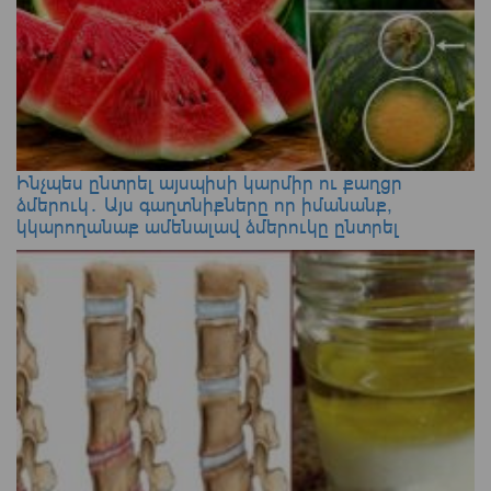
Ինչպես ընտրել այսպիսի կարմիր ու քաղցր
ձմերուկ․ Այս գաղտնիքները որ իմանանք,
կկարողանաք ամենալավ ձմերուկը ընտրել