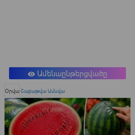
Ամենաընթերցվածը
Օրվա
Շաբաթվա
Ամսվա