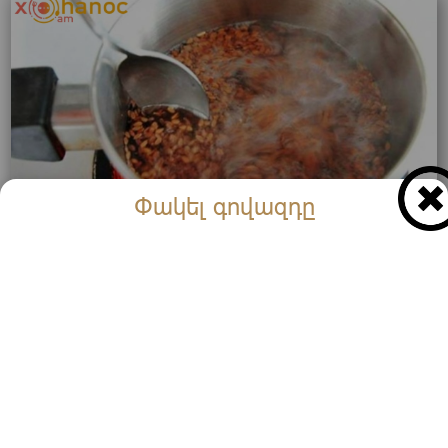
Փակել գովազդը
Շատերը, ովքեր ունեն շաքար, խոցեր կամ ցիստիտ,
այս մթերքը եփում են և ջուրը խմում