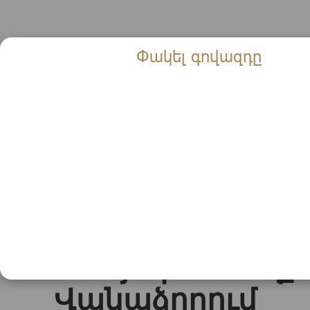
Փակել գովազդը
Տեսանյութ․ Տեսեք
Վանաձորում