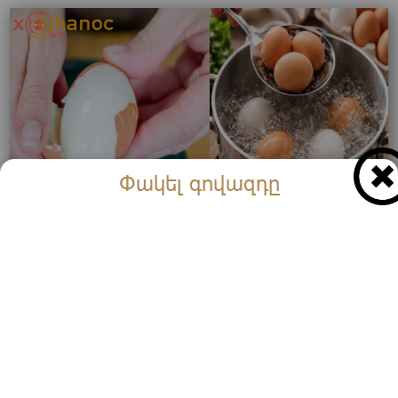
Փակել գովազդը
Քանի րոպե պետք է խաշել ձուն, որպեսզի հեշտ
մաքրվի և համեղ լինի ՝ ոչ շատ եփի, ոչ քիչ