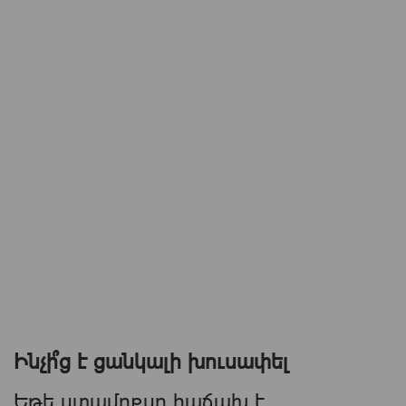
Ինչի՞ց է ցանկալի խուսափել
Եթե ստամոքսը հաճախ է