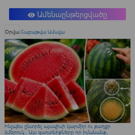
Ամենաընթերցվածը
Օրվա
Շաբաթվա
Ամսվա
Ինչպես ընտրել այսպիսի կարմիր ու քաղցր
ձմերուկ․ Այս գաղտնիքները որ իմանանք,