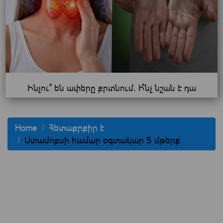
Ինչու՞ են ափերը քրտնում. Ի՞նչ նշան է դա
Home
Հետաքրքիր է
Ստամոքսի համար օգտակար 5 մթերք