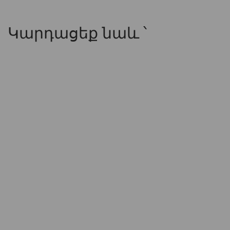
Կարդացեք նաև ՝