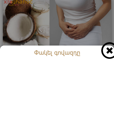
Փակել գովազդը
Մի շարք կանայք սկսել են օգտագործել այս
բնական միջոցը, որպեսզի ազատվեն անտանեի
խնդրից