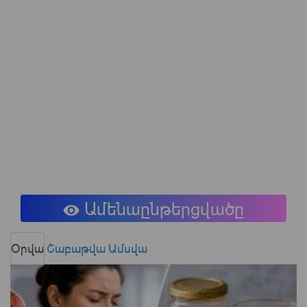
Ամենաընթերցվածը
Օրվա
Շաբաթվա
Ամսվա