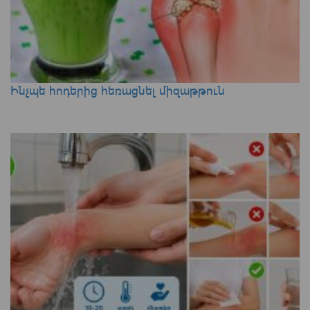
Ինչպե հոդերից հեռացնել միզաթթուն