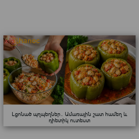
Լցոնած պղպեղներ․ Ամառային շատ համեղ և
դիետիկ ուտեստ