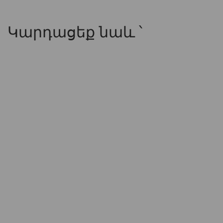
Կարդացեք նաև ՝