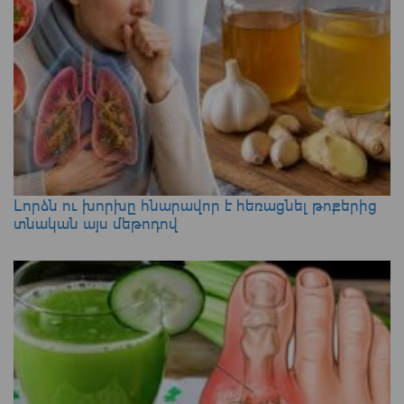
Լորձն ու խորխը հնարավոր է հեռացնել թոքերից
տնական այս մեթոդով