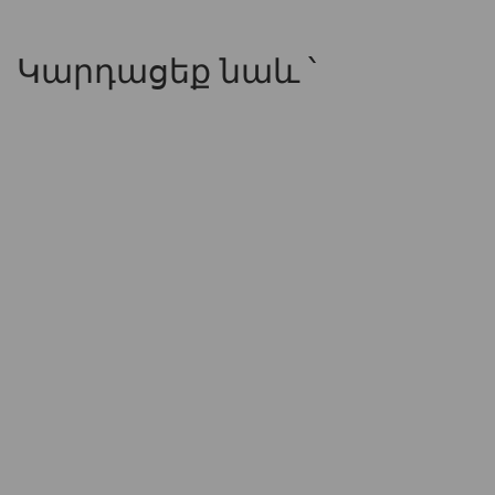
Կարդացեք նաև ՝