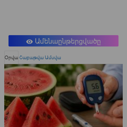
Ամենաընթերցվածը
Օրվա
Շաբաթվա
Ամսվա