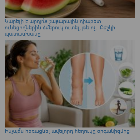
Կարելի է արդյո՞ք շաքարային դիաբետ
ունեցողներին ձմերուկ ուտել, թե ոչ․ Բժշկի
պատասխանը
Ինչպե՞ս հեռացնել ավելորդ հեղուկը օրգանիզմից