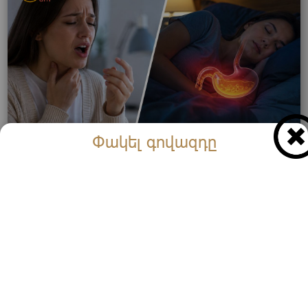
Փակել գովազդը
Ինչու՞ է ձայնը առավոտյան խռպոտում․ Ահա
հիմնական պատճառը