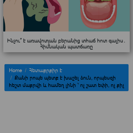
Ինչու՞ է առավոտյան բերանից տհաճ հոտ գալիս․
Հիմնական պատճառը
Home
Հետաքրքիր է
Քանի րոպե պետք է խաշել ձուն, որպեսզի
հեշտ մաքրվի և համեղ լինի ՝ ոչ շատ եփի, ոչ քիչ