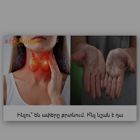
Ինչու՞ են ափերը քրտնում. Ի՞նչ նշան է դա