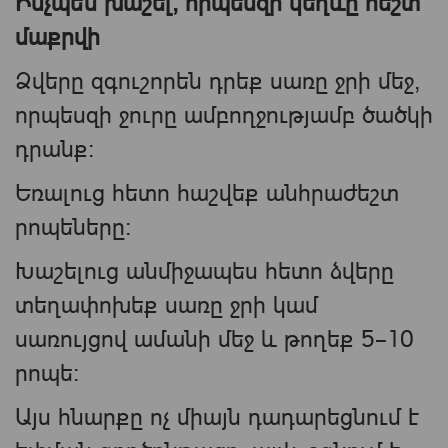
Ինչպե՞ս խաշել, որպեսզի կեղևը հեշտ
մաքրվի
Ձվերը զգուշորեն դրեք սառը ջրի մեջ,
որպեսզի ջուրը ամբողջությամբ ծածկի
դրանք։
Եռալուց հետո հաշվեք անհրաժեշտ
րոպեները։
Խաշելուց անմիջապես հետո ձվերը
տեղափոխեք սառը ջրի կամ
սառույցով ամանի մեջ և թողեք 5–10
րոպե։
Այս հնարքը ոչ միայն դադարեցնում է