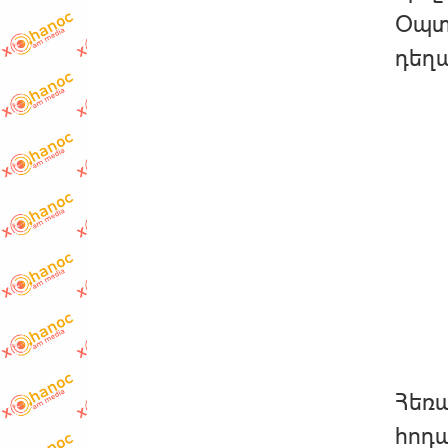
Օպտի
դեղա
Հեռա
հոդ