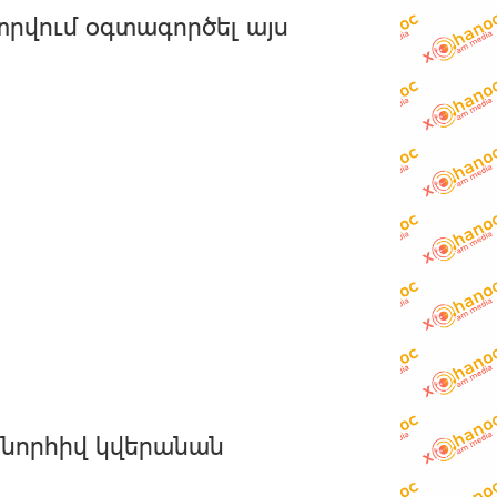
տրվում օգտագործել այս
շնորհիվ կվերանան