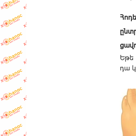
Հոդե
ընտր
ցավո
Եթե 
դա կ