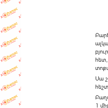
Բարե
ալկա
բյու
հետ,
տոքս
Սա 
հեշտ
Բաղա
1 մի