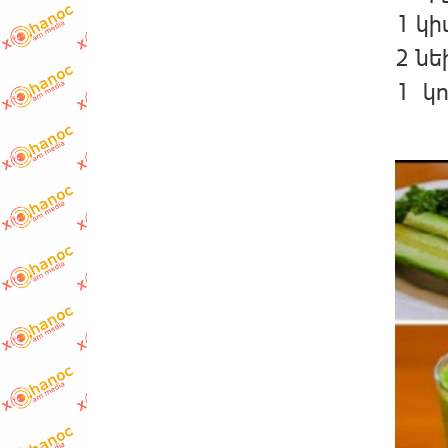
1 կ
2 նե
1 կ