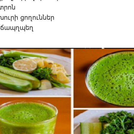
իտրոն
խուրի ցողուններ
ոճապղպեղ