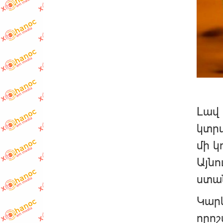
Լավ 
կտրա
մի կ
Այնո
ստան
Կարև
որոշ