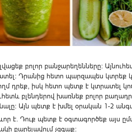
լվացեք բոլոր բանջարեղենները։ Այնուհ
տել։ Դրանից հետո պարզապես կտրեք կիտ
ողմ դրեք, իսկ հետո պետք է կտրատել կ
ւհետև բլենդերով խառնեք բոլոր բաղադր
ալը։ Այն պետք է խմել օրական 1-2 անգ
որ է. Դուք պետք է օգտագործեք այս ըմ
ակի բարելավում չզգաք: