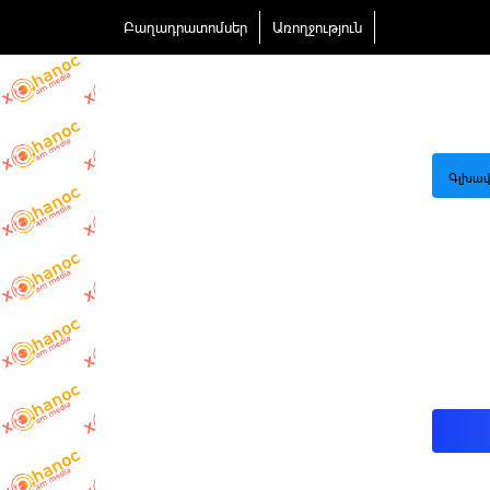
Բաղադրատոմսեր
Առողջություն
Գլխավ