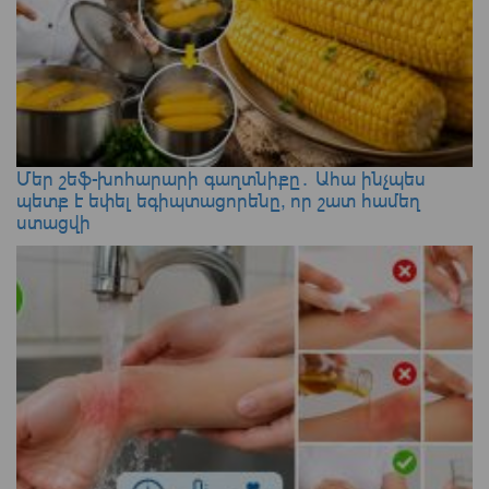
Մեր շեֆ-խոհարարի գաղտնիքը․ Ահա ինչպես
պետք է եփել եգիպտացորենը, որ շատ համեղ
ստացվի