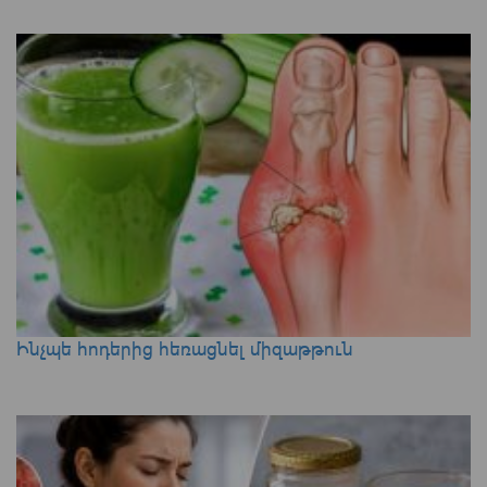
Ինչպե հոդերից հեռացնել միզաթթուն