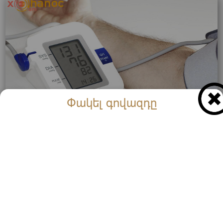
Փակել գովազդը
Ո՞ր ճնշումն է 40-անց կանանց մոտ համարվում
նորմալ․ Դա 120/80-ը չէ