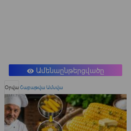
Ամենաընթերցվածը
Օրվա
Շաբաթվա
Ամսվա