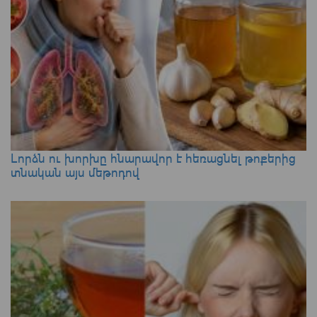
Լորձն ու խորխը հնարավոր է հեռացնել թոքերից
տնական այս մեթոդով