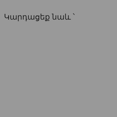
Կարդացեք նաև ՝