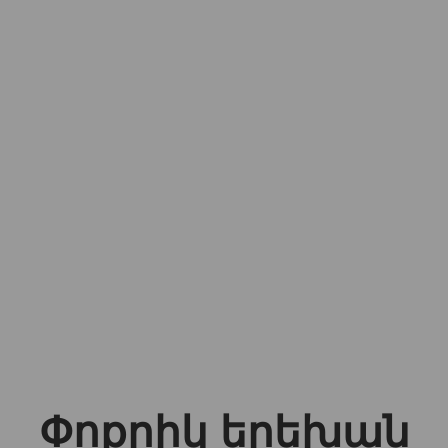
Փոքրիկ երեխան