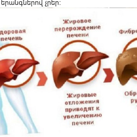
 երանգներով չրեր։