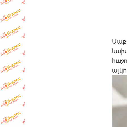
Մաքո
նախ
հաջո
ալկո