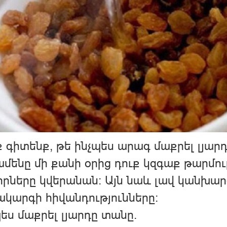
 գիտենք, թե ինչպես արագ մաքրել լյարդ
մենը մի քանի օրից դուք կզգաք թարմու
րները կվերանան։ Այն նաև լավ կանխարգ
կարգի հիվանդությունները:
ես մաքրել լյարդը տանը.