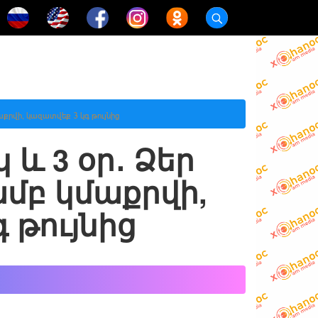
աքրվի, կազատվեք 3 կգ թույնից
և 3 օր․ Ձեր
ամբ կմաքրվի,
 թույնից