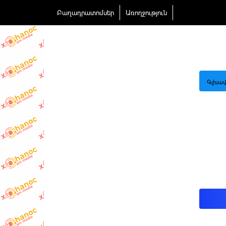
Բաղադրատոմսեր
Առողջություն
Գլխավ