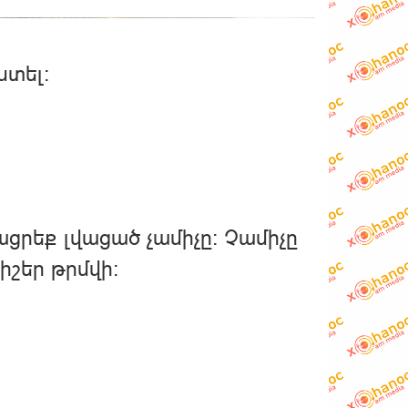
ստել։
ցրեք լվացած չամիչը։ Չամիչը
իշեր թրմվի։