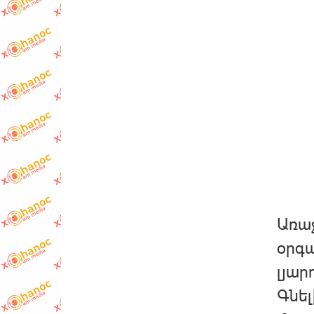
Առաջ
օրգա
լյար
Գնել