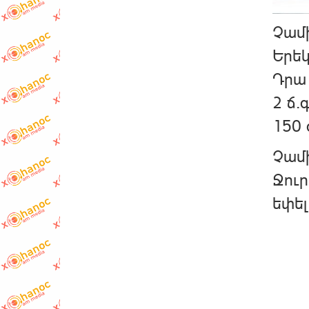
Չամի
Երեկ
Դրա 
2 ճ.գ
150 
Չամի
Ջուր
եփել