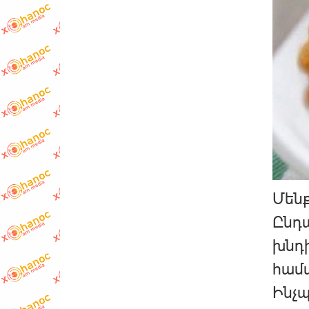
Մենք
Ընդա
խնդի
համա
Ինչպ