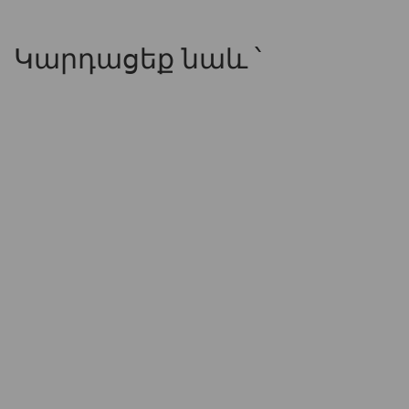
Կարդացեք նաև ՝