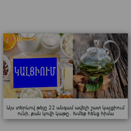
Այս տերևով թեյը 22 անգամ ավելի շատ կալցիում
ունի, քան կովի կաթը․ Խմեք հենց հիմա