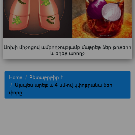
Սոխի միջոցով ամբողջությամբ մաքրեք ձեր թոքերը
և եղեք առողջ
Home
Հետաքրքիր է
Այսպես արեք և 4 սմ-ով կփոքրանա ձեր
փորը