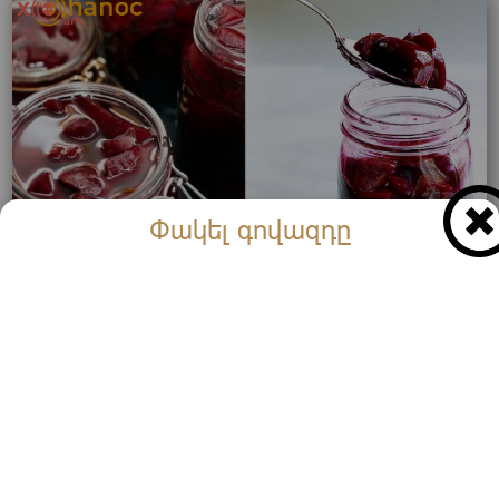
Փակել գովազդը
Այս միջոցը սպանում է քաղցկեղի բջիջները.
Շատերն են այսպես փրկվել