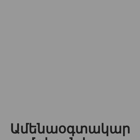
Ամենաօգտակար