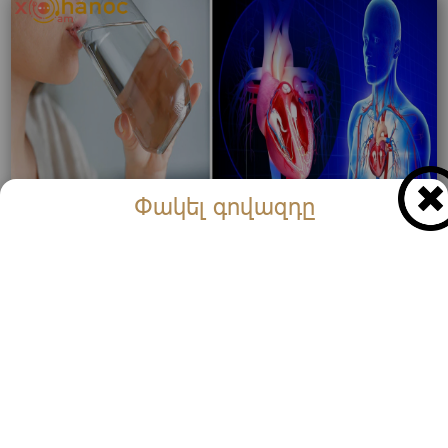
Փակել գովազդը
Քիչ ջուր խմելու արդյունքում այս հիվանդությունն է
առաջանում