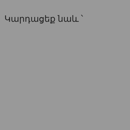
Կարդացեք նաև ՝