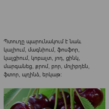
Պտուղը պարունակում է նաև
կալիում, մագնիում, ֆոսֆոր,
կալցիում, կոբալտ, յոդ, ցինկ,
մարգանեց, քրոմ, բոր, մոլիբդեն,
ֆտոր, պղինձ, երկաթ։