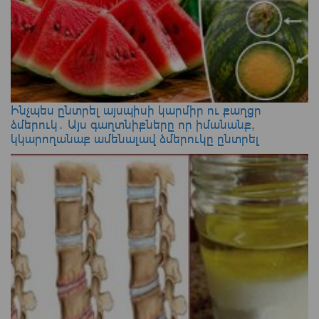
Ինչպես ընտրել այսպիսի կարմիր ու քաղցր
ձմերուկ․ Այս գաղտնիքները որ իմանանք,
կկարողանաք ամենալավ ձմերուկը ընտրել