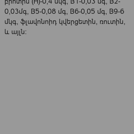
բիոտին (H)-0,4 մկգ, B1-0,03 մգ, B2-
0,03մգ, B5-0,08 մգ, B6-0,05 մգ, B9-6
մկգ, ֆլավոնոիդ կվերցետին, ռուտին,
և այլն։