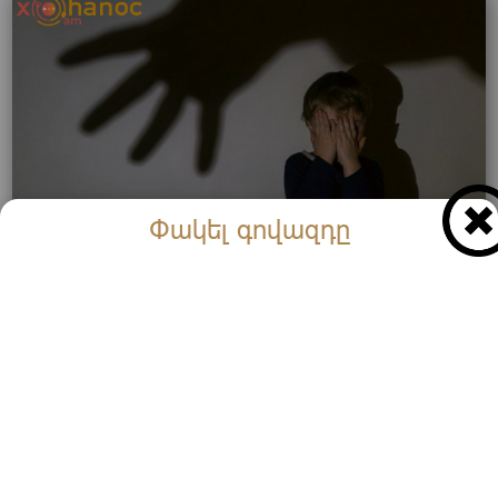
Փակել գովազդը
2000 դրամի դիմաց 13 տարեկան տղայի
նկատմամբ անառակաբարո քայլեր է կատարել
(Տեսանյութ)