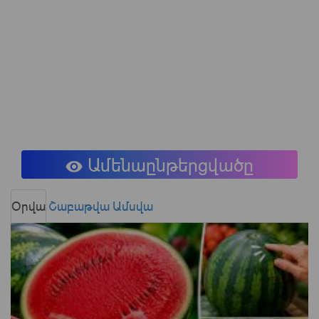
Ամենաընթերցվածը
Օրվա
Շաբաթվա
Ամսվա